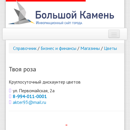
Наш город
Справочник
/
Бизнес и финансы
/
Магазины
/
Цветы
Афиша
Новости
Твоя роза
Справочник
Круглосуточный дискаунтер цветов
Погода
ул. Первомайская, 2а
8-994-011-0001
О сайте
akter93@mail.ru
Найти