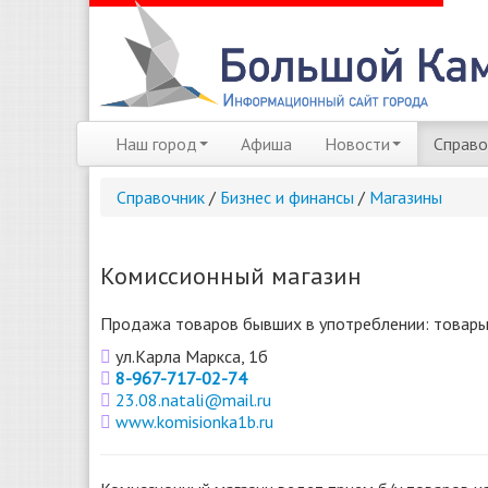
Наш город
Афиша
Новости
Справо
Справочник
/
Бизнес и финансы
/
Магазины
Комиссионный магазин
Продажа товаров бывших в употреблении: товары 
ул.Карла Маркса, 1б
8-967-717-02-74
23.08.natali@mail.ru
www.komisionka1b.ru