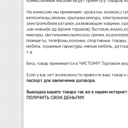
Комиссионный магазин ведет прием б/у товаров
На комиссию мы принимаем: кроватки, коляски,стул
велосипеды,люльки, прыгунки,кенгуру, электрокачел
электромобили,каталки, развивающие коврики, оде
,как новые)и др (кроме горшков), бытовая, видео
миксеры, светильники,пылесосы, грелки, водоногр
планшеты, телефоны,колонки, спортивные товары, в
мебель: куханные гарнитуры, мягкая мебель, детск
т.д.
Весь товар принимается в ЧИСТОМ!!! Торговом в
Если у вас нет возможности привезти ваш товар к 
паспорт для заключения договора.
Выкладка вашего товара так же в нашем интернет 
ПОЛУЧИТЬ СВОИ ДЕНЬГИ!!!