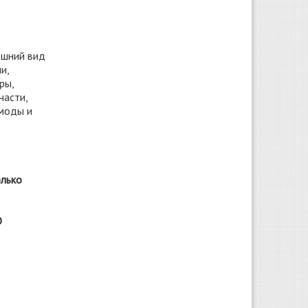
ешний вид
и,
ры,
части,
омоды и
олько
О