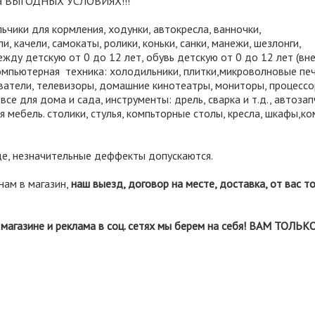
 на ВЫГОДНЫХ УСЛОВИЯХ!!!
ьчики для кормления, ходунки, автокресла, ванночки,
и, качели, самокаты, ролики, коньки, санки, манежи, шезлонги,
жду детскую от 0 до 12 лет, обувь детскую от 0 до 12 лет (вн
,компьютерная техника: холодильники, плитки,микроволновые печ
еватели, телевизоры, домашние кинотеатры, мониторы, процессо
се для дома и сада, инструменты: дрель, сварка и т.д., автозап
ая мебель. столики, стулья, компьторные столы, кресла, шкафы,к
иде, незначительные деффекты допускаются.
нам в магазин,
наш выезд, договор на месте, доставка, от вас т
магазине и реклама в соц. сетях мы берем на себя! ВАМ ТОЛЬК