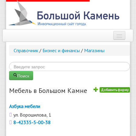
Наш город
Справочник
/
Бизнес и финансы
/
Магазины
Афиша
Новости
Поиск
Справочник
Мебель в Большом Камне
Добавить фирму
Погода
Азбука мебели
О сайте
ул. Ворошилова, 1
Найти
8-42335-5-00-38