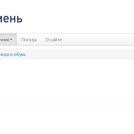
чник
Погода
О сайте
жда и обувь