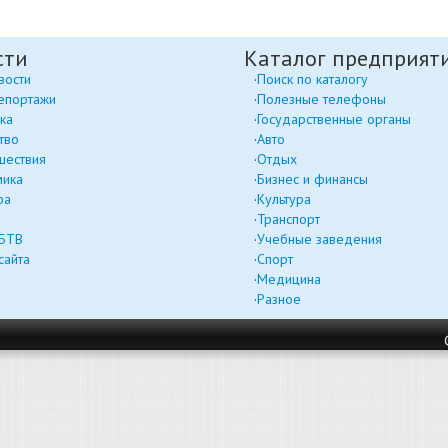
сти
Каталог предприят
вости
Поиск по каталогу
епортажи
Полезные телефоны
ка
Государственные органы
тво
Авто
шествия
Отдых
мика
Бизнес и финансы
ра
Культура
Транспорт
 БТВ
Учебные заведения
сайта
Спорт
Медицина
Разное