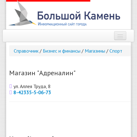
Наш город
Справочник
/
Бизнес и финансы
/
Магазины
/
Спорт
Афиша
Новости
Магазин "Адреналин"
Справочник
ул. Аллея Труда, 8
8-42335-5-06-73
Погода
О сайте
Найти