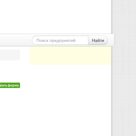
Найти
вить фирму