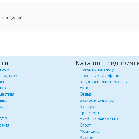
ст. «Цирк»)
сти
Каталог предприят
вости
Поиск по каталогу
епортажи
Полезные телефоны
ка
Государственные органы
тво
Авто
шествия
Отдых
мика
Бизнес и финансы
ра
Культура
Транспорт
 БТВ
Учебные заведения
сайта
Спорт
Медицина
Разное