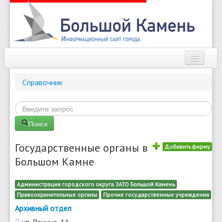
Наш город
Справочник
Афиша
Новости
Поиск
Справочник
Государственные органы в
Добавить фирму
Погода
Большом Камне
О сайте
Администрация городского округа ЗАТО Большой Камень
Правоохранительные органы
Прочие государственные учреждения
Найти
Архивный отдел
ул. Ленина, 11