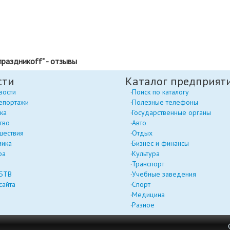
раздникоff" - отзывы
сти
Каталог предприят
вости
Поиск по каталогу
епортажи
Полезные телефоны
ка
Государственные органы
тво
Авто
шествия
Отдых
мика
Бизнес и финансы
ра
Культура
Транспорт
 БТВ
Учебные заведения
сайта
Спорт
Медицина
Разное