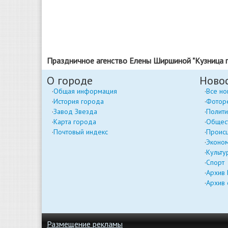
Праздничное агенство Елены Ширшиной "Кузница п
О городе
Ново
Общая информация
Все но
История города
Фотор
Завод Звезда
Полити
Карта города
Общес
Почтовый индекс
Проис
Эконо
Культу
Спорт
Архив
Архив 
Размещение рекламы