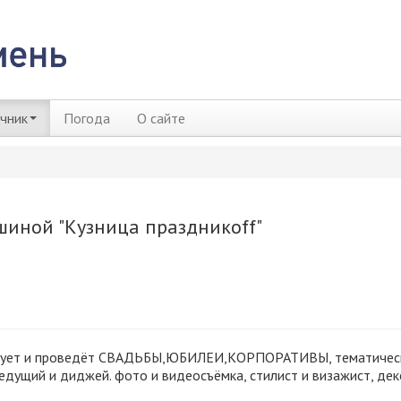
чник
Погода
О сайте
в
иной "Кузница праздникоff"
ует и проведёт
СВАДЬБЫ,ЮБИЛЕИ,КОР
ПОРАТИВЫ, тематичес
 ведущий и диджей. фото и видеосъёмка, стилист и визажист, де