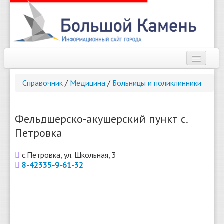
Наш город
Справочник
/
Медицина
/
Больницы и поликлинники
Афиша
Новости
Фельдшерско-акушерский пункт с.
Петровка
Справочник
с.Петровка, ул. Школьная, 3
Погода
8-42335-9-61-32
О сайте
Найти