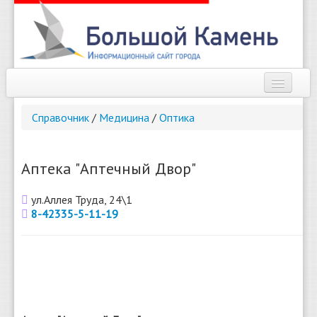
Наш город
Справочник
/
Медицина
/
Оптика
Афиша
Новости
Аптека "Аптечный Двор"
Справочник
ул.Аллея Труда, 24\1
8-42335-5-11-19
Погода
О сайте
Найти