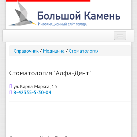
Наш город
Справочник
/
Медицина
/
Стоматология
Афиша
Новости
Стоматология "Алфа-Дент"
Справочник
ул. Карла Маркса, 13
8-42335-5-30-04
Погода
О сайте
Найти