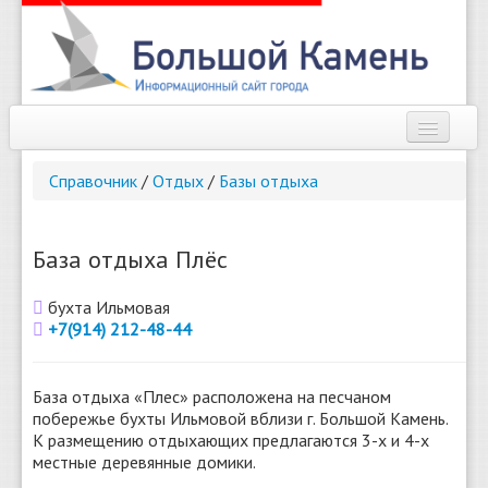
Наш город
Справочник
/
Отдых
/
Базы отдыха
Афиша
Новости
База отдыха Плёс
Справочник
бухта Ильмовая
+7(914) 212-48-44
Погода
О сайте
База отдыха «Плес» расположена на песчаном
побережье бухты Ильмовой вблизи г. Большой Камень.
Найти
К размещению отдыхающих предлагаются 3-х и 4-х
местные деревянные домики.