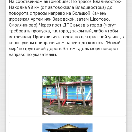
На собственном автомобиле: По трассе Владивосток-
Находка 98 км (от автовокзала Владивостока) до
поворота с трассы направо на Большой Камень
(проезжая Артем или Заводской, затем Шкотово,
Смоляниново). Через пост ДПС въезд в город (могут
требовать пропуска, т.к. город закрытый, либо чтобы
встречали). Проехав весь город по центральной улице, в
конце улицы поворачиваем налево до колхоза "Новый
мир" по грунтовой дороге. Затем вдоль моря поворот
направо по указателям.