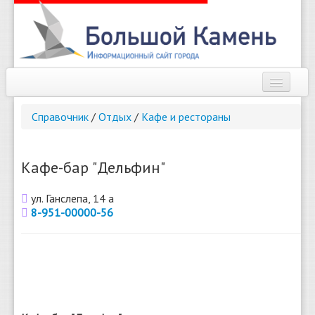
Наш город
Справочник
/
Отдых
/
Кафе и рестораны
Афиша
Новости
Кафе-бар "Дельфин"
Справочник
ул. Ганслепа, 14 а
8-951-00000-56
Погода
О сайте
Найти