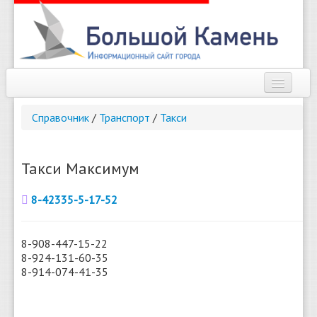
Наш город
Справочник
/
Транспорт
/
Такси
Афиша
Новости
Такси Максимум
Справочник
8-42335-5-17-52
Погода
8-908-447-15-22
О сайте
8-924-131-60-35
8-914-074-41-35
Найти