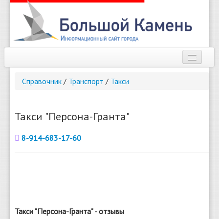
Наш город
Справочник
/
Транспорт
/
Такси
Афиша
Новости
Такси "Персона-Гранта"
Справочник
8-914-683-17-60
Погода
О сайте
Найти
Такси "Персона-Гранта" - отзывы