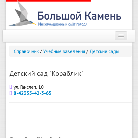
Наш город
Справочник
/
Учебные заведения
/
Детские сады
Афиша
Новости
Детский сад "Кораблик"
Справочник
ул. Ганслеп, 10
8-42335-42-3-65
Погода
О сайте
Найти