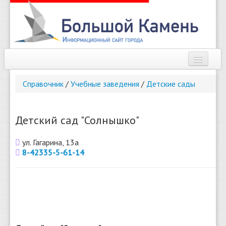
Наш город
Справочник
/
Учебные заведения
/
Детские сады
Афиша
Новости
Детский сад "Солнышко"
Справочник
ул. Гагарина, 13а
8-42335-5-61-14
Погода
О сайте
Найти