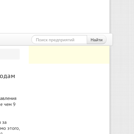
Найти
годам
равления
е чем 9
 за
мо этого,