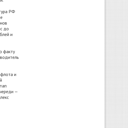
й.
атура РФ
де
онов
ос до
блей и
о факту
оводитель
 флота и
й
этап
очереди —
плекс