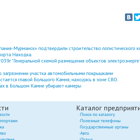
ания-Мурманск» подтвердили строительство логистического к
порта Находка.
039г "Генеральной схемой размещения объектов электроэнерге
 о загрязнении участка автомобильными покрышками
стается главой Большого Камня, находясь в зоне СВО.
тах в Большом Камне убирают камеры
сти
Каталог предприят
вости
Поиск по каталогу
епортажи
Полезные телефоны
ка
Государственные органы
тво
Авто
шествия
Отдых