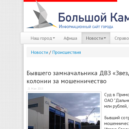
Наш город
Афиша
Новости
Справо
Новости
/
Происшествия
Бывшего замначальника ДВЗ «Звезд
колонии за мошенничество
21 Мая 2015
Суд в Примо
ОАО "Дальне
млн рублей,
Бывший сотр
мошенничест