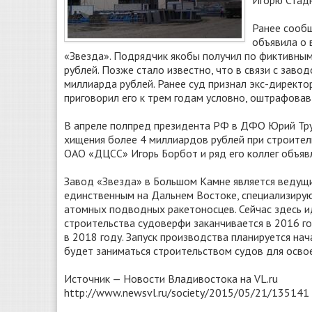
Игорю Стадн
Ранее сообщ
объявила о 
«Звезда». Подрядчик якобы получил по фиктивны
рублей. Позже стало известно, что в связи с зав
миллиарда рублей. Ранее суд признал экс-директ
приговорил его к трем годам условно, оштрафовав
В апреле полпред президента РФ в ДФО Юрий Трут
хищения более 4 миллиардов рублей при строител
ОАО «ДЦСС» Игорь Борбот и ряд его коллег объя
Завод «Звезда» в Большом Камне является ведущ
единственным на Дальнем Востоке, специализиру
атомных подводных ракетоносцев. Сейчас здесь и
строительства судоверфи заканчивается в 2016 го
в 2018 году. Запуск производства планируется нач
будет заниматься строительством судов для осв
Источник — Новости Владивостока на VL.ru
http://www.newsvl.ru/society/2015/05/21/135141