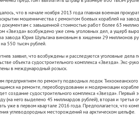
иченко предстоит выплатить штраф в размере 800 тысяч рубле
алось, что в начале ноября 2013 года главная военная прокур
вскрытии мошенничества с ремонтом боевых кораблей на заво
м документам с завышенной стоимостью работ более 63 милли
одом «Звезда» возбуждено уже семь уголовных дел, а ущерб выр
ора завода Юрия Шульгана виновным в хищении 29 миллионов ру
 на 550 тысяч рублей.
нев заявил, что возбуждены и расследуются уголовные дела п
ьстве объекта судостроительного комплекса «Звезда». Экс-рук
влены в международный розыск.
им предприятием по ремонту подводных лодок Тихоокеанского
ющимся на ремонте, переоборудовании и модернизации корабле
дет создание судостроительного комплекса «Звезда». Первый 
ду (на него выделено 45 миллиардов рублей), вторая и третья 
ать уже в первом квартале 2016 года. Предполагается, что ком
оения углеводородных месторождений на арктическом шельфе.