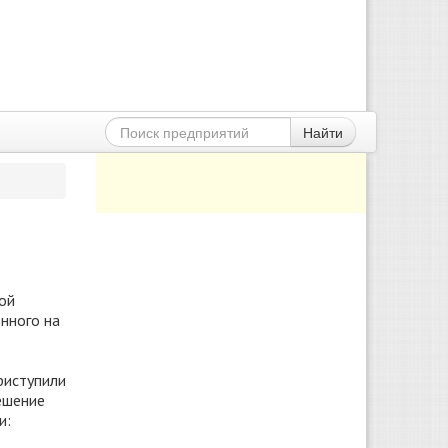
Найти
ой
нного на
риступили
ешение
и: