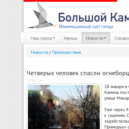
Наш город
Афиша
Новости
Справо
Новости
/
Происшествия
Четверых человек спасли огнебор
18 Янв 2019
18 января в
Камень пост
улице Макар
Уже через 4
к тушению. 
задействова
Приморье» с