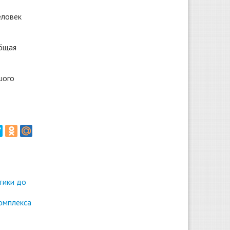
еловек
общая
шого
тики до
омплекса