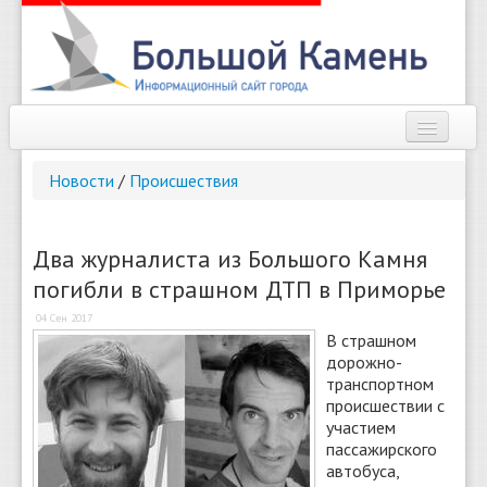
Наш город
Новости
/
Происшествия
Афиша
Новости
Два журналиста из Большого Камня
погибли в страшном ДТП в Приморье
Справочник
04 Сен 2017
Погода
В страшном
дорожно-
О сайте
транспортном
происшествии с
участием
Найти
пассажирского
автобуса,