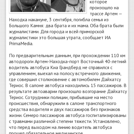
которое
произошло на
трассе Артем —
Находка накануне, 3 сентября, погибла семья из
Большого Камня: два брата и их мама. Оба брата были
журналистами. Для города и всей приморской
журналистики это большая утрата, сообщает ИА
PrimaMedia.
По предварительным данным, при прохождении 110 км
автодороги Артем-Находка-порт Восточный 40-летний
водитель автобуса Киа Грандберд не справился с
управлением, выехал на полосу встречного движения,
где совершил столкновение с автомобилем Дайхатсу
Териос. В салоне автобуса находились 15 пассажиров. В
результате автоаварии произошло возгорание Дайхатсу
Териос. Сотрудники полиции, прибывшие на место
происшествия, обнаружили в салоне транспортного
средства водителя и двух пассажиров без признаков
жизни. Семеро пассажиров автобуса госпитализированы
с травмами различной степени тяжести. Установлено,
что перед выходом на линию водитель автобуса
прошел обязательное медицинское