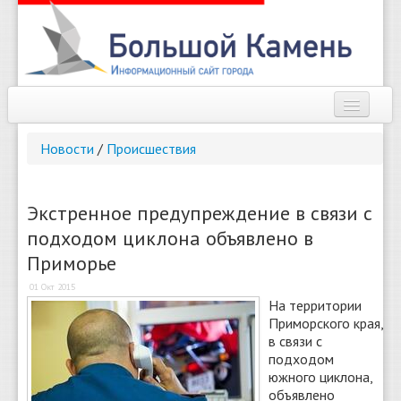
Наш город
Новости
/
Происшествия
Афиша
Новости
Экстренное предупреждение в связи с
подходом циклона объявлено в
Справочник
Приморье
Погода
01 Окт 2015
На территории
О сайте
Приморского края,
в связи с
Найти
подходом
южного циклона,
объявлено