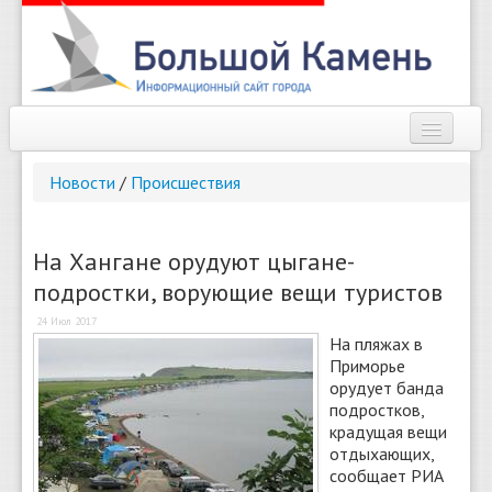
Наш город
Новости
/
Происшествия
Афиша
Новости
На Хангане орудуют цыгане-
подростки, ворующие вещи туристов
Справочник
24 Июл 2017
Погода
На пляжах в
Приморье
О сайте
орудует банда
подростков,
крадущая вещи
Найти
отдыхающих,
сообщает РИА