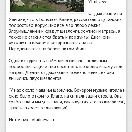
VladNews.
Отдыхающие на
Хангане, что в Большом Камне, рассказали о цыганских
подростках, ворующих все, что плохо лежит.
Злоумышленники крадут шезлонги, зонтики,матрасы, а
также не стесняются брать и продукты. Днем они
уезжают, а вечером возвращаются назад.
Передвигаются на белом автомобиле.
Одни из туристов поймали воришек с поличным:
подростки тащили два соседских шезлонга и надувной
матрас. Другим отдыхающим повезло меньше - они
лишились двух шезлонгов.
"У нас около машины шарились. Вечером музыка играла и
окно было открыто. Благо, на сигнализации стояла. Она
сработала и мы услышали, как в кустах кто то шкерился",
- рассказывает отдыхающий.
Источник - vladnews.ru