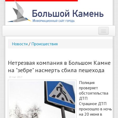
Наш город
Новости
/
Происшествия
Афиша
Новости
Нетрезвая компания в Большом Камне
на "зебре" насмерть сбила пешехода
Справочник
20 Авг 2017
Погода
Полиция
проверяет
О сайте
обстоятельства
ДТП
Страшное ДТП
Найти
произошло в ночь
на 20 июня в