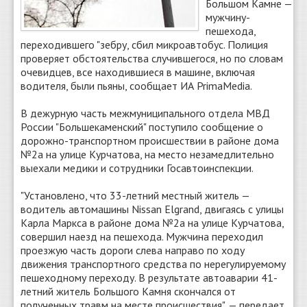
Большом Камне —
мужчину-
пешехода,
переходившего "зебру, сбил микроавтобус. Полиция
проверяет обстоятельства случившегося, но по словам
очевидцев, все находившиеся в машине, включая
водителя, были пьяны, сообщает ИА PrimaMedia.
В дежурную часть межмуниципального отдела МВД
России "Большекаменский" поступило сообщение о
дорожно-транспортном происшествии в районе дома
№2а на улице Курчатова, на место незамедлительно
выехали медики и сотрудники Госавтоинспекции.
"Установлено, что 33-летний местный житель —
водитель автомашины Nissan Elgrand, двигаясь с улицы
Карла Маркса в районе дома №2а на улице Курчатова,
совершил наезд на пешехода. Мужчина переходил
проезжую часть дороги слева направо по ходу
движения транспортного средства по нерегулируемому
пешеходному переходу. В результате автоаварии 41-
летний житель Большого Камня скончался от
полученных травм на месте происшествия", — передает