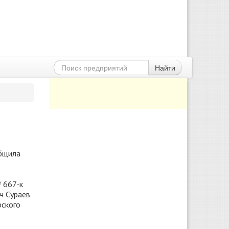
Найти
общила
 667-к
ч Сураев
рского