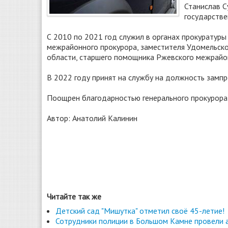
Станислав С
государстве
С 2010 по 2021 год служил в органах прокуратур
межрайонного прокурора, заместителя Удомельско
области, старшего помощника Ржевского межрайон
В 2022 году принят на службу на должность замп
Поощрен благодарностью генерального прокурора
Автор: Анатолий Калинин
Читайте так же
Детский сад "Мишутка" отметил своё 45-летие!
Сотрудники полиции в Большом Камне провели 