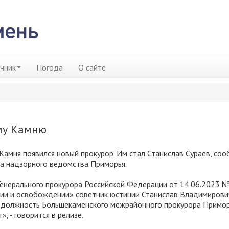
чник
Погода
О сайте
му Камню
Камня появился новый прокурор. Им стал Станислав Сураев, со
а надзорного ведомства Приморья.
енерального прокурора Российской Федерации от 14.06.2023 №
ии и освобождении» советник юстиции Станислав Владимирови
а должность Большекаменского межрайонного прокурора Примо
т», - говорится в релизе.