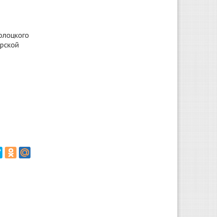
олоцкого
ерской