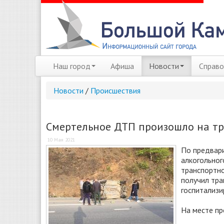
Наш город
Афиша
Новости
Справо
Новости
/
Происшествия
Смертельное ДТП произошло на тр
10 Мая 2021
По предвари
алкогольног
транспортно
получил тра
госпитализи
На месте пр