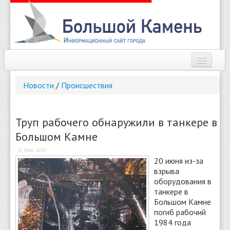
Наш город
Новости
/
Происшествия
Афиша
Новости
Труп рабочего обнаружили в танкере в
Большом Камне
Справочник
21 Июн 2023
Погода
20 июня из-за
взрыва
О сайте
оборудования в
танкере в
Большом Камне
Найти
погиб рабочий
1984 года