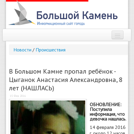
Наш город
Новости
/
Происшествия
Афиша
Новости
В Большом Камне пропал ребёнок -
Цыганок Анастасия Александровна, 8
Справочник
лет (НАШЛАСЬ)
Погода
15 Фев 2016
ОБНОВЛЕНИЕ:
О сайте
Поступила
информация, что
девочка нашлась.
Найти
14 февраля 2016
г. около 12 часов