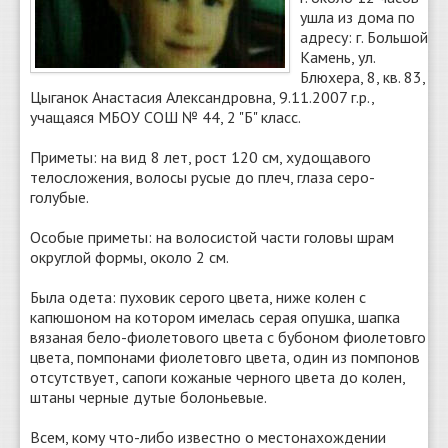
ушла из дома по
адресу: г. Большой
Камень, ул.
Блюхера, 8, кв. 83,
Цыганок Анастасия Александровна, 9.11.2007 г.р.,
учащаяся МБОУ СОШ № 44, 2 "Б" класс.
Приметы: на вид 8 лет, рост 120 см, худощавого
телосложения, волосы русые до плеч, глаза серо-
голубые.
Особые приметы: на волосистой части головы шрам
округлой формы, около 2 см.
Была одета: пуховик серого цвета, ниже колен с
капюшоном на котором имелась серая опушка, шапка
вязаная бело-фиолетового цвета с бубоном фиолетовго
цвета, помпонами фиолетовго цвета, один из помпонов
отсутствует, сапоги кожаные черного цвета до колен,
штаны черные дутые болоньевые.
Всем, кому что-либо известно о местонахождении