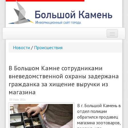
Наш город
Новости
/
Происшествия
Афиша
Новости
В Большом Камне сотрудниками
вневедомственной охраны задержана
Справочник
гражданка за хищение выручки из
Погода
магазина
О сайте
09 Июн 2016
В г. Большой Камень в
отдел полиции
Найти
обратился продавец
магазина зоотоваров,