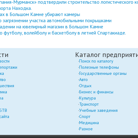
ания-Мурманск» подтвердили строительство логистического к
порта Находка.
тах в Большом Камне убирают камеры
 о загрязнении участка автомобильными покрышками
адении на ювелирный магазин в Большом Камне
 футболу, волейболу и баскетболу в летней Спартакиаде.
сти
Каталог предприят
вости
Поиск по каталогу
епортажи
Полезные телефоны
ка
Государственные органы
тво
Авто
шествия
Отдых
мика
Бизнес и финансы
ра
Культура
Транспорт
 БТВ
Учебные заведения
сайта
Спорт
Медицина
Разное