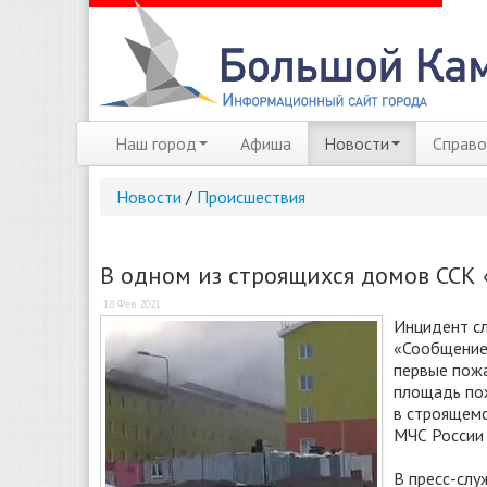
Наш город
Афиша
Новости
Справо
Новости
/
Происшествия
В одном из строящихся домов ССК
18 Фев 2021
Инцидент сл
«Сообщение 
первые пожа
площадь пож
в строящемс
МЧС России
В пресс-слу