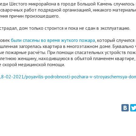
еди Шестого микрорайона в городе Большой Камень случилось 
сварочных работ подрядной организацией, никакого материаль
ения причин произошедшего.
страдал, дом только строится и пока не сдан в эксплуатацию.
ловек
были спасены во время жуткого пожара
, который случился
мышленная загорелась квартира в многоэтажном доме. Буквально 
вые пожарные расчёты. При помощи спасательных устройств по
-летнюю женщину, находившуюся в объятой пламенем квартире,
де скорой медицинской помощи.
18-02-2021/poyavilis-podrobnosti-pozhara-v-stroyaschemsya-do