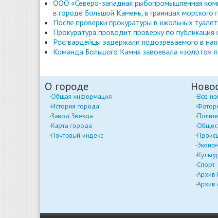
ООО «Северо-западная рыбопромышленная комп
в городе Большой Камень, в границах морского 
После проверки прокуратуры в школьных туале
Прокуратура проводит проверку по публикация
Росгвардейцы задержали подозреваемого в нап
Команда Большого Камня завоевала «золото» по
О городе
Ново
Общая информация
Все но
История города
Фотор
Завод Звезда
Полити
Карта города
Общес
Почтовый индекс
Проис
Эконо
Культу
Спорт
Архив
Архив 