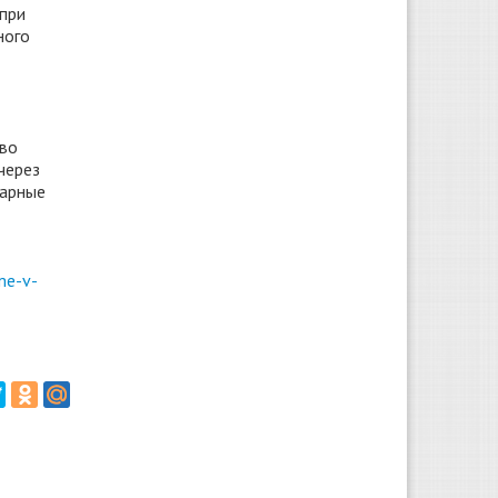
при
ного
 во
через
жарные
me-v-