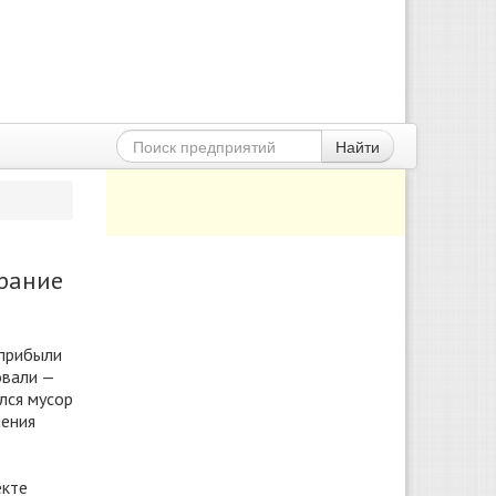
Найти
орание
 прибыли
овали —
лся мусор
ления
екте