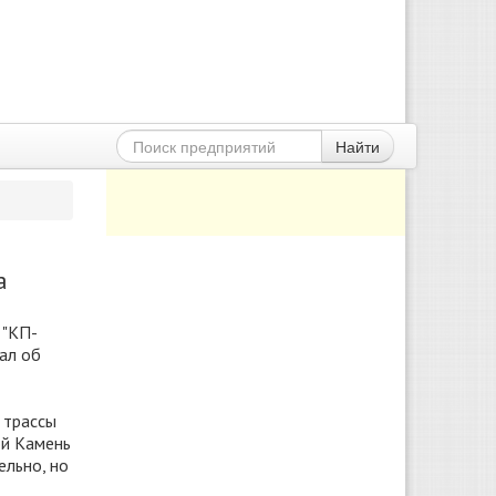
Найти
а
 "КП-
ал об
 трассы
ой Камень
ельно, но