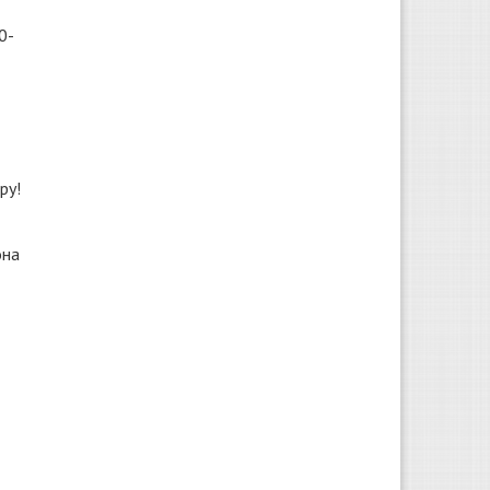
0-
ру!
она