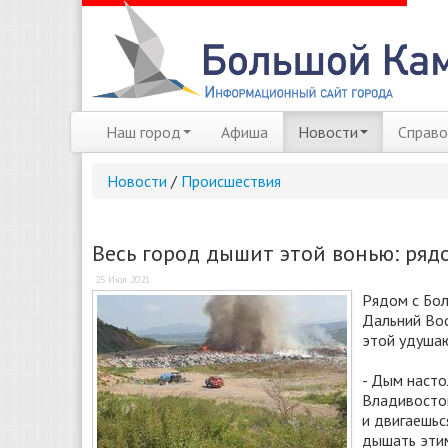
Наш город
Афиша
Новости
Справо
Новости
/
Происшествия
Весь город дышит этой вонью: ряд
25 Июл 2021
Рядом с Бол
Дальний Вос
этой удуша
- Дым насто
Владивосток
и двигаешьс
дышать этим