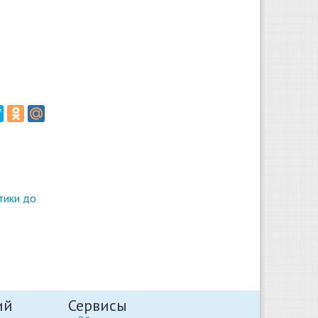
тики до
ий
Сервисы