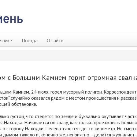
чник
Погода
О сайте
ом с Большим Камнем горит огромная свалк
ьшим Камнем, 24 июля, горел мусорный полигон. Корреспондент
ток" случайно оказался рядом с местом происшествия и рассказ
ющей обстановке.
лько густой, что стелется по земле и буквально окутывает часть
-Находка. Начинается он сразу, как только проезжаешь Больш
я в сторону Находки. Пелена тянется где-то километр. Не смерт
 дымом тяжело и, конечно же, неприятно, - делится журналист.