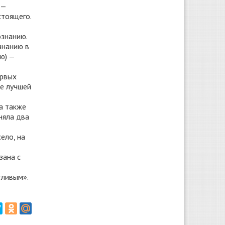
 —
стоящего.
ознанию.
знанию в
ю) —
ервых
ие лучшей
а также
няла два
ело, на
зана с
тливым».