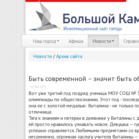
Наш город
Афиша
Новости
Справо
Новости
/
Архив сайта
Быть современной – значит быть 
13 Фев 2009
Вот уже третий год подряд ученица МОУ СОШ № 
олимпиады по обществознанию. Этот год - последн
она ее с золотой медалью: Виталина - не только 
отличница.
Тяга к знаниям и пятерки в дневнике у Виталины с 
ей просто нравилось узнавать новое. Девушка — гум
успешно справляется. Любимыми предметами со вр
несомненно, огромная заслуга учителя Виталины