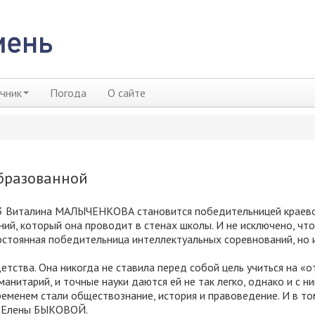
чник
Погода
О сайте
образованной
3 Виталина МАЛЫЧЕНКОВА становится победительницей краев
ий, который она проводит в стенах школы. И не исключено, чт
постоянная победительница интеллектуальных соревнований, но 
детства. Она никогда не ставила перед собой цель учиться на «о
анитарий, и точные науки даются ей не так легко, однако и с н
еменем стали обществознание, история и правоведение. И в то
 — Елены БЫКОВОЙ.