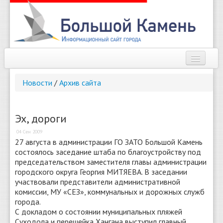
Наш город
Новости
/
Архив сайта
Афиша
Новости
Эх, дороги
04 Сен 2009
Справочник
27 августа в администрации ГО ЗАТО Большой Камень
состоялось заседание штаба по благоустройству под
Погода
председательством заместителя главы администрации
городского округа Георгия МИТЯЕВА. В заседании
О сайте
участвовали представители административной
комиссии, МУ «СЕЗ», коммунальных и дорожных служб
Найти
города.
С докладом о состоянии муниципальных пляжей
Суходола и перешейка Хангана выступил главный