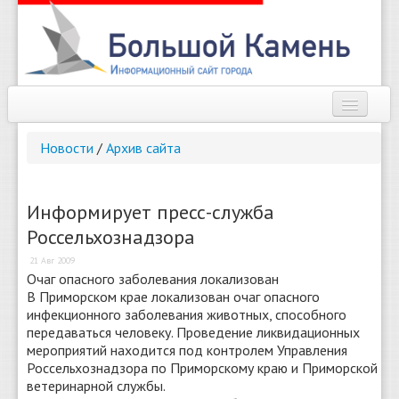
Наш город
Новости
/
Архив сайта
Афиша
Новости
Информирует пресс-служба
Россельхознадзора
Справочник
21 Авг 2009
Погода
Очаг опасного заболевания локализован
В Приморском крае локализован очаг опасного
О сайте
инфекционного заболевания животных, способного
передаваться человеку. Проведение ликвидационных
мероприятий находится под контролем Управления
Найти
Россельхознадзора по Приморскому краю и Приморской
ветеринарной службы.