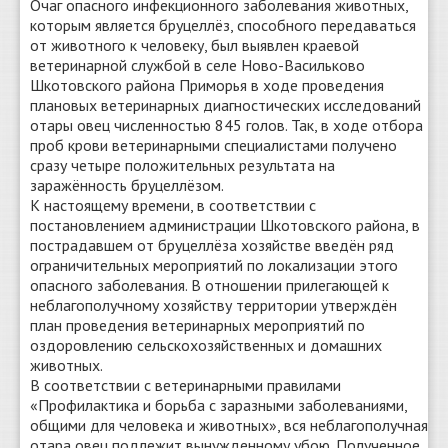
Очаг опасного инфекционного заболевания животных,
которым является бруцеллёз, способного передаваться
от животного к человеку, был выявлен краевой
ветеринарной службой в селе Ново-Васильково
Шкотовского района Приморья в ходе проведения
плановых ветеринарных диагностических исследований
отары овец численностью 845 голов. Так, в ходе отбора
проб крови ветеринарными специалистами получено
сразу четыре положительных результата на
заражённость бруцеллёзом.
К настоящему времени, в соответствии с
постановлением администрации Шкотовского района, в
пострадавшем от бруцеллёза хозяйстве введён ряд
ограничительных мероприятий по локализации этого
опасного заболевания. В отношении прилегающей к
неблагополучному хозяйству территории утверждён
план проведения ветеринарных мероприятий по
оздоровлению сельскохозяйственных и домашних
животных.
В соответствии с ветеринарными правилами
«Профилактика и борьба с заразными заболеваниями,
общими для человека и животных», вся неблагополучная
отара овец подлежит вынужденному убою. Полученное