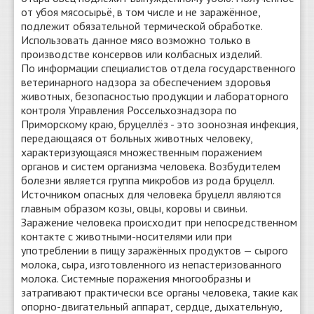
от убоя мясосырьё, в том числе и не заражённое,
подлежит обязательной термической обработке.
Использовать данное мясо возможно только в
производстве консервов или колбасных изделий.
По информации специалистов отдела государственного
ветеринарного надзора за обеспечением здоровья
животных, безопасностью продукции и лабораторного
контроля Управления Россельхознадзора по
Приморскому краю, бруцеллёз - это зоонозная инфекция,
передающаяся от больных животных человеку,
характеризующаяся множественным поражением
органов и систем организма человека. Возбудителем
болезни является группа микробов из рода бруцелл.
Источником опасных для человека бруцелл являются
главным образом козы, овцы, коровы и свиньи.
Заражение человека происходит при непосредственном
контакте с животными-носителями или при
употреблении в пищу заражённых продуктов — сырого
молока, сыра, изготовленного из непастеризованного
молока. Системные поражения многообразны и
затрагивают практически все органы человека, такие как
опорно-двигательный аппарат, сердце, дыхательную,