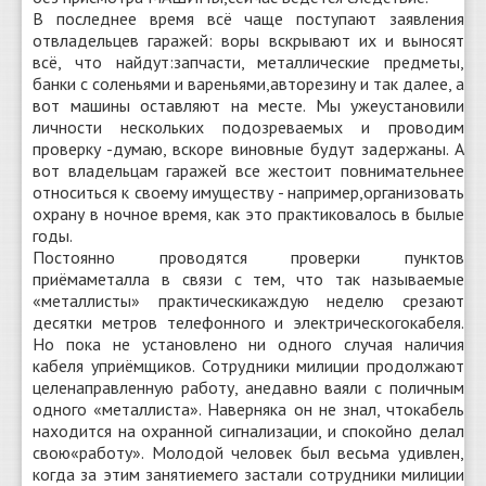
В последнее время всё чаще поступают заявления
отвладельцев гаражей: воры вскрывают их и выносят
всё, что найдут:запчасти, металлические предметы,
банки с соленьями и вареньями,авторезину и так далее, а
вот машины оставляют на месте. Мы ужеустановили
личности нескольких подозреваемых и проводим
проверку -думаю, вскоре виновные будут задержаны. А
вот владельцам гаражей все жестоит повнимательнее
относиться к своему имуществу - например,организовать
охрану в ночное время, как это практиковалось в былые
годы.
Постоянно проводятся проверки пунктов
приёмаметалла в связи с тем, что так называемые
«металлисты» практическикаждую неделю срезают
десятки метров телефонного и электрическогокабеля.
Но пока не установлено ни одного случая наличия
кабеля уприёмщиков. Сотрудники милиции продолжают
целенаправленную работу, анедавно ваяли с поличным
одного «металлиста». Наверняка он не знал, чтокабель
находится на охранной сигнализации, и спокойно делал
свою«работу». Молодой человек был весьма удивлен,
когда за этим занятиемего застали сотрудники милиции