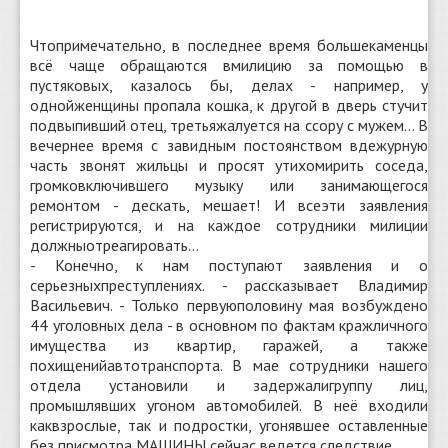
Чтопримечательно, в последнее время большекаменцы
всё чаще обращаются вмилицию за помощью в
пустяковых, казалось бы, делах - например, у
однойженщины пропала кошка, к другой в дверь стучит
подвыпивший отец, третьяжалуется на ссору с мужем... В
вечернее время с завидным постоянством вдежурную
часть звонят жильцы и просят утихомирить соседа,
громковключившего музыку или занимающегося
ремонтом - дескать, мешает! И всеэти заявления
регистрируются, и на каждое сотрудники милиции
должныотреагировать...
- Конечно, к нам поступают заявления и о
серьезныхпреступлениях. - рассказывает Владимир
Васильевич. - Только первуюполовину мая возбуждено
44 уголовных дела - в основном по фактам кражличного
имущества из квартир, гаражей, а также
похищенийавтотранспорта. В мае сотрудники нашего
отдела установили и задержалигруппу лиц,
промышлявших угоном автомобилей. В неё входили
каквзрослые, так и подростки, угонявшее оставленные
без присмотра МАШИНЫ,сейчас ведется следствие.