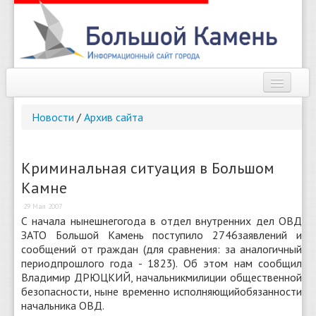
Наш город
Новости
/
Архив сайта
Афиша
Новости
Криминальная ситуация в Большом
Камне
Справочник
29 Мая 2007
Погода
С начала нынешнегогода в отдел внутренних дел ОВД
ЗАТО Большой Камень поступило 2746заявлений и
О сайте
сообщений от граждан (для сравнения: за аналогичный
периодпрошлого года - 1823). Об этом нам сообщил
Владимир ДРЮЦКИЙ, начальникмилиции общественной
Найти
безопасности, ныне временно исполняющийобязанности
начальника ОВД.