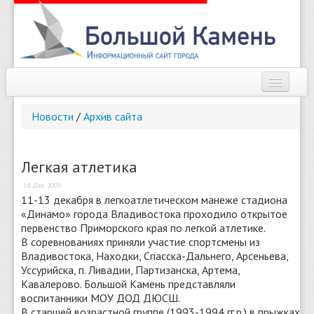
Наш город
Новости
/
Архив сайта
Афиша
Новости
Легкая атлетика
18 Дек 2009
Справочник
11-13 декабря в легкоатлетическом манеже стадиона
«Динамо» города Владивостока проходило открытое
Погода
первенство Приморского края по легкой атлетике.
В соревнованиях приняли участие спортсмены из
О сайте
Владивостока, Находки, Спасска-Дальнего, Арсеньева,
Уссурийска, п. Ливадии, Партизанска, Артема,
Найти
Кавалерово. Большой Камень представляли
воспитанники МОУ ДОД ДЮСШ.
В старшей возрастной группе (1993-1994 гг.р.) в прыжках