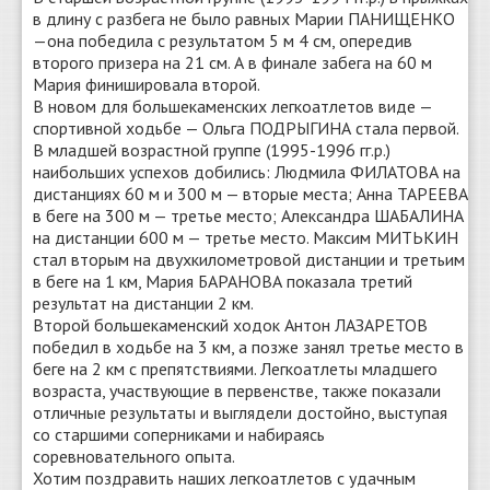
в длину с разбега не было равных Марии ПАНИЩЕНКО
—она победила с результатом 5 м 4 см, опередив
второго призера на 21 см. А в финале забега на 60 м
Мария финишировала второй.
В новом для большекаменских легкоатлетов виде —
спортивной ходьбе — Ольга ПОДРЫГИНА стала первой.
В младшей возрастной группе (1995-1996 гг.р.)
наибольших успехов добились: Людмила ФИЛАТОВА на
дистанциях 60 м и 300 м — вторые места; Анна ТАРЕЕВА
в беге на 300 м — третье место; Александра ШАБАЛИНА
на дистанции 600 м — третье место. Максим МИТЬКИН
стал вторым на двухкилометровой дистанции и третьим
в беге на 1 км, Мария БАРАНОВА показала третий
результат на дистанции 2 км.
Второй большекаменский ходок Антон ЛАЗАРЕТОВ
победил в ходьбе на 3 км, а позже занял третье место в
беге на 2 км с препятствиями. Легкоатлеты младшего
возраста, участвующие в первенстве, также показали
отличные результаты и выглядели достойно, выступая
со старшими соперниками и набираясь
соревновательного опыта.
Хотим поздравить наших легкоатлетов с удачным