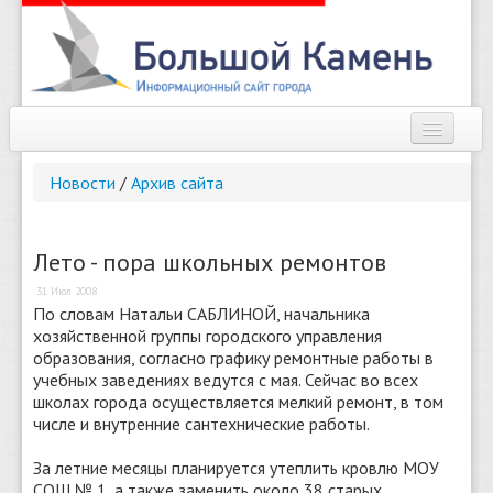
Наш город
Новости
/
Архив сайта
Афиша
Новости
Лето - пора школьных ремонтов
31 Июл 2008
Справочник
По словам Натальи САБЛИНОЙ, начальника
хозяйственной группы городского управления
Погода
образования, согласно графику ремонтные работы в
учебных заведениях ведутся с мая. Сейчас во всех
О сайте
школах города осуществляется мелкий ремонт, в том
числе и внутренние сантехнические работы.
Найти
За летние месяцы планируется утеплить кровлю МОУ
СОШ № 1, а также заменить около 38 старых