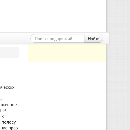
Найти
ических
ь
ложенное
Т Р
ых
а полосу
ение прав