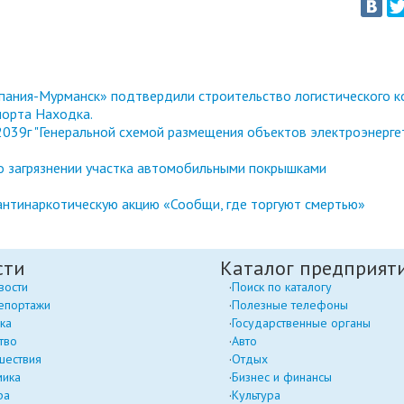
ания-Мурманск» подтвердили строительство логистического к
порта Находка.
039г "Генеральной схемой размещения объектов электроэнерге
 о загрязнении участка автомобильными покрышками
антинаркотическую акцию «Сообщи, где торгуют смертью»
сти
Каталог предприят
вости
Поиск по каталогу
епортажи
Полезные телефоны
ка
Государственные органы
тво
Авто
шествия
Отдых
мика
Бизнес и финансы
ра
Культура