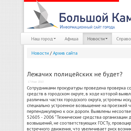
Наш город
Афиша
Новости
Справо
Новости
/
Архив сайта
Лежачих полицейских не будет?
17 Июл 2010
Сотрудниками прокуратуры проведена проверка с
средств в городском округе, в ходе которой выяв
различных частях городского округа, устроены иск
специально устроенное возвышение на проезжей ч
перпендикулярно к оси дороги. Выявлены несоотв
52605 - 2006 "Технические средства организации 
возвышений, не соответствующих ГОСТу, провоцир
встречного движения, что увеличивает риск возн