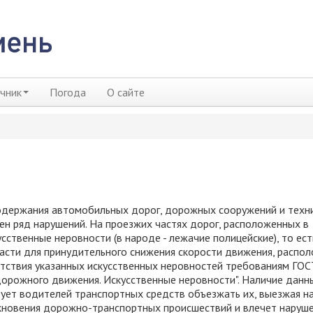
чник
Погода
О сайте
одержания автомобильных дорог, дорожных сооружений и техн
лен ряд нарушений. На проезжих частях дорог, расположенных в
усственные неровности (в народе - лежачие полицейские), то ест
асти для принудительного снижения скорости движения, распо
етствия указанных искусственных неровностей требованиям ГОС
дорожного движения. Искусственные неровности". Наличие данн
ует водителей транспортных средств объезжать их, выезжая н
икновения дорожно-транспортных происшествий и влечет наруш