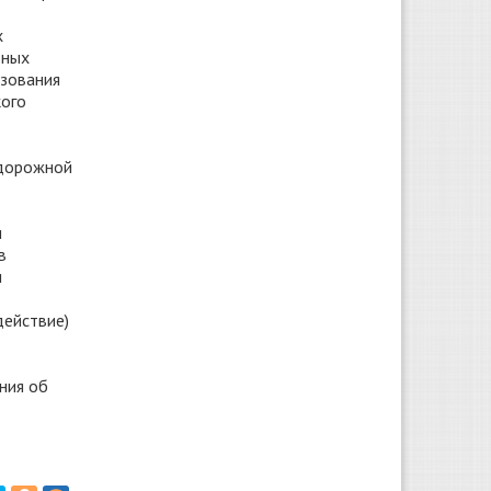
х
ьных
ьзования
кого
 дорожной
и
в
и
действие)
ния об