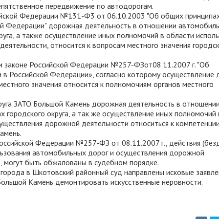
репятственное передвижение по автодорогам.
ссийской Федерации №131-Ф3 от 06.10.2003 "Об общих принципа
кой Федерации" дорожная деятельность в отношении автомобил
круга, а также осуществление иных полномочий в области испол
еятельности, относится к вопросам местного значения городс
м законе Российской Федерации №257-ФЗот08.11.2007 г. "Об
 в Российской Федерации», согласно которому осуществление
естного значения относится к полномочиям органов местного
 округа ЗАТО Большой Камень дорожная деятельность в отношени
х городского округа, а так же осуществление иных полномочий 
существления дорожной деятельности относиться к компетенци
амень.
Российской Федерации №257-ФЗ от 08.11.2007 г., действия (без
ользования автомобильных дорог и осуществления дорожной
, могут быть обжалованы в судебном порядке.
 города в Шкотовский районный суд направлены исковые заявле
Большой Камень демонтировать искусственные неровности.