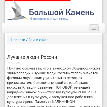
Наш город
Новости
/
Архив сайта
Афиша
Новости
Лучшие люди России
30 Окт 2009
Справочник
Приятно осознавать, что в ежегодной Общероссийской
энциклопедии «Лучшие люди России» теперь значатся
Погода
фамилии двух наших удивительных землячек —
преподавателя большекаменской детской школы
О сайте
искусств Клавдии Саввичны ПОПОВОЙ, имеющей
наградной значок Министерства культуры РСФСР «За
Найти
достижения в культуре», и заслуженного работника
культуры Ирины Павловны КАЛИНИНОЙ.
За свою многолетнюю профессиональную деятельность