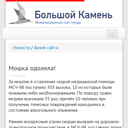
Наш город
Новости
/
Архив сайта
Афиша
Новости
Мошка одолела!
12 Июн 2010
Справочник
За неделю в отделение скорой медицинской помощи
МСЧ-98 поступило 303 вызова, 10 из которых были
Погода
ложными либо необоснованными. По поводу травм
медики выезжали 35 раз, причём 10 человек при
О сайте
получении телесных повреждений находились в
состоянии алкогольного опьянения.
Найти
Ранним воскресным утром скорую вызвали на дорожно-
транспортное происшествие, в МСЧ-98 доставили троих