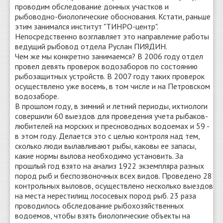
проводим обследование донных участков и
рыбоводно-биологические обоснования. Кстати, раньше
этим занимался институт "ТИНРО-центр".
Непосредственно возглавляет это направление работы
ведущий рыбовод отдела Руслан ПИЯДИН.
Чем же мы конкретно занимаемся? В 2006 году отдел
провел девять проверок водозаборов по состоянию
рыбозащитных устройств. В 2007 году таких проверок
осуществлено уже восемь, в том числе и на Петровском
водозаборе.
В прошлом году, в зимний и летний периоды, ихтиологи
совершили 60 выездов для проведения учета рыбаков-
любителей на морских и пресноводных водоемах и 59 -
в этом году. Делается это с целью контроля над тем,
сколько люди вылавливают рыбы, каковы ее запасы,
какие нормы вылова необходимо установить. За
прошлый год взято на анализ 1922 экземпляра разных
пород рыб и беспозвоночных всех видов. Проведено 28
контрольных выловов, осуществлено несколько выездов
на места нерестилищ лососевых пород рыб. 23 раза
проводилось обследование рыбохозяйственных
водоемов, чтобы взять биологические объекты на