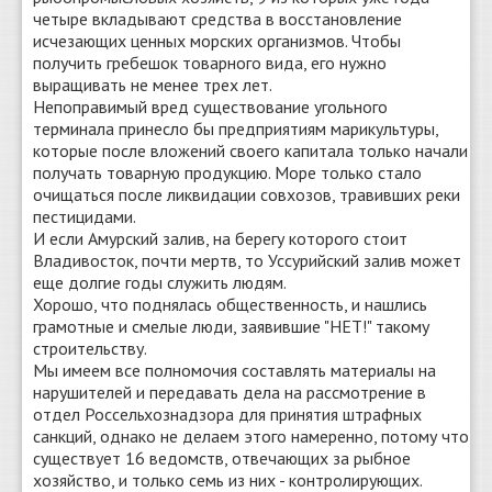
четыре вкладывают средства в восстановление
исчезающих ценных морских организмов. Чтобы
получить гребешок товарного вида, его нужно
выращивать не менее трех лет.
Непоправимый вред существование угольного
терминала принесло бы предприятиям марикультуры,
которые после вложений своего капитала только начали
получать товарную продукцию. Море только стало
очищаться после ликвидации совхозов, травивших реки
пестицидами.
И если Амурский залив, на берегу которого стоит
Владивосток, почти мертв, то Уссурийский залив может
еще долгие годы служить людям.
Хорошо, что поднялась общественность, и нашлись
грамотные и смелые люди, заявившие "НЕТ!" такому
строительству.
Мы имеем все полномочия составлять материалы на
нарушителей и передавать дела на рассмотрение в
отдел Россельхознадзора для принятия штрафных
санкций, однако не делаем этого намеренно, потому что
существует 16 ведомств, отвечающих за рыбное
хозяйство, и только семь из них - контролирующих.