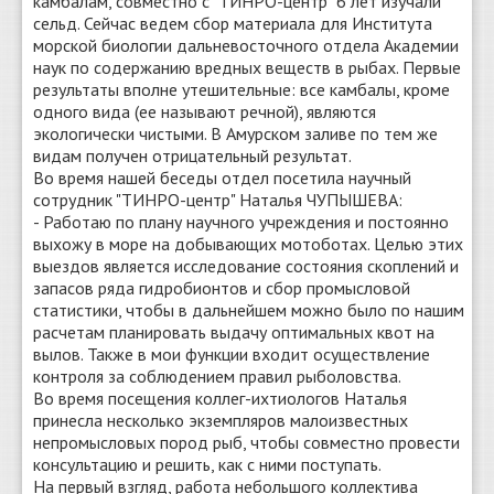
камбалам, совместно с "ТИНРО-центр" 6 лет изучали
сельд. Сейчас ведем сбор материала для Института
морской биологии дальневосточного отдела Академии
наук по содержанию вредных веществ в рыбах. Первые
результаты вполне утешительные: все камбалы, кроме
одного вида (ее называют речной), являются
экологически чистыми. В Амурском заливе по тем же
видам получен отрицательный результат.
Во время нашей беседы отдел посетила научный
сотрудник "ТИНРО-центр" Наталья ЧУПЫШЕВА:
- Работаю по плану научного учреждения и постоянно
выхожу в море на добывающих мотоботах. Целью этих
выездов является исследование состояния скоплений и
запасов ряда гидробионтов и сбор промысловой
статистики, чтобы в дальнейшем можно было по нашим
расчетам планировать выдачу оптимальных квот на
вылов. Также в мои функции входит осуществление
контроля за соблюдением правил рыболовства.
Во время посещения коллег-ихтиологов Наталья
принесла несколько экземпляров малоизвестных
непромысловых пород рыб, чтобы совместно провести
консультацию и решить, как с ними поступать.
На первый взгляд, работа небольшого коллектива