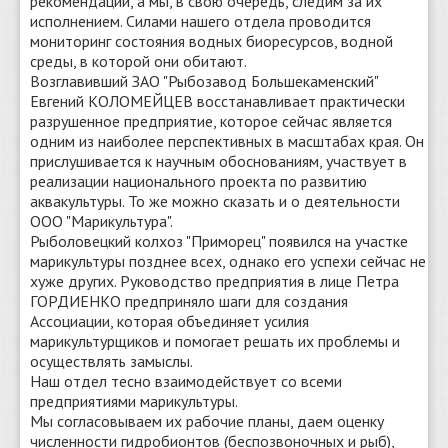
рекомендации, а мы, в свою очередь, следим за их
исполнением. Силами нашего отдела проводится
мониторинг состояния водных биоресурсов, водной
среды, в которой они обитают.
Возглавивший ЗАО "Рыбозавод Большекаменский"
Евгений КОЛОМЕЙЦЕВ восстанавливает практически
разрушенное предприятие, которое сейчас является
одним из наиболее перспективных в масштабах края. Он
прислушивается к научным обоснованиям, участвует в
реализации национального проекта по развитию
аквакультуры. То же можно сказать и о деятельности
ООО "Марикультура".
Рыболовецкий колхоз "Приморец" появился на участке
марикультуры позднее всех, однако его успехи сейчас не
хуже других. Руководство предприятия в лице Петра
ГОРДИЕНКО предприняло шаги для создания
Ассоциации, которая объединяет усилия
марикультурщиков и помогает решать их проблемы и
осуществлять замыслы.
Наш отдел тесно взаимодействует со всеми
предприятиями марикультуры.
Мы согласовываем их рабочие планы, даем оценку
численности гидробионтов (беспозвоночных и рыб),