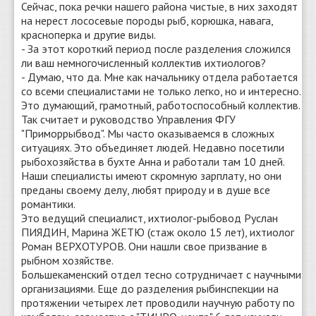
Сейчас, пока речки нашего района чистые, в них заходят
на нерест лососевые породы рыб, корюшка, навага,
красноперка и другие виды.
- За этот короткий период после разделения сложился
ли ваш немногочисленный коллектив ихтиологов?
- Думаю, что да. Мне как начальнику отдела работается
со всеми специалистами не только легко, но и интересно.
Это думающий, грамотный, работоспособный коллектив.
Так считает и руководство Управления ФГУ
"Приморрыбвод". Мы часто оказываемся в сложных
ситуациях. Это объединяет людей. Недавно посетили
рыбохозяйства в бухте Анна и работали там 10 дней.
Наши специалисты имеют скромную зарплату, но они
преданы своему делу, любят природу и в душе все
романтики.
Это ведущий специалист, ихтиолог-рыбовод Руслан
ПИЯДИН, Марина ЖЕТЮ (стаж около 15 лет), ихтиолог
Роман ВЕРХОТУРОВ. Они нашли свое призвание в
рыбном хозяйстве.
Большекаменский отдел тесно сотрудничает с научными
организациями. Еще до разделения рыбинспекции на
протяжении четырех лет проводили научную работу по