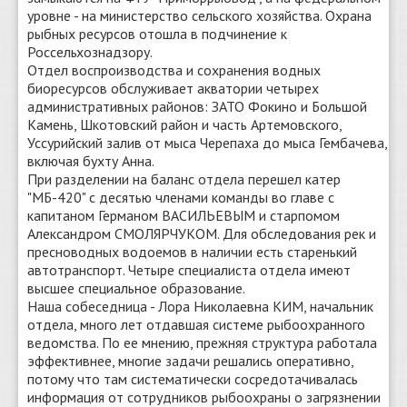
уровне - на министерство сельского хозяйства. Охрана
рыбных ресурсов отошла в подчинение к
Россельхознадзору.
Отдел воспроизводства и сохранения водных
биоресурсов обслуживает акватории четырех
административных районов: ЗАТО Фокино и Большой
Камень, Шкотовский район и часть Артемовского,
Уссурийский залив от мыса Черепаха до мыса Гембачева,
включая бухту Анна.
При разделении на баланс отдела перешел катер
"МБ-420" с десятью членами команды во главе с
капитаном Германом ВАСИЛЬЕВЫМ и старпомом
Александром СМОЛЯРЧУКОМ. Для обследования рек и
пресноводных водоемов в наличии есть старенький
автотранспорт. Четыре специалиста отдела имеют
высшее специальное образование.
Наша собеседница - Лора Николаевна КИМ, начальник
отдела, много лет отдавшая системе рыбоохранного
ведомства. По ее мнению, прежняя структура работала
эффективнее, многие задачи решались оперативно,
потому что там систематически сосредотачивалась
информация от сотрудников рыбоохраны о загрязнении