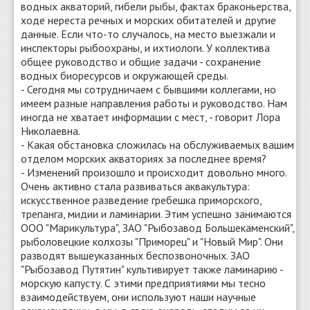
водных акваторий, гибели рыбы, фактах браконьерства,
ходе нереста речных и морских обитателей и другие
данные. Если что-то случалось, на место выезжали и
инспекторы рыбоохраны, и ихтиологи. У коллектива
общее руководство и общие задачи - сохранение
водных биоресурсов и окружающей среды.
- Сегодня мы сотрудничаем с бывшими коллегами, но
имеем разные направления работы и руководство. Нам
иногда не хватает информации с мест, - говорит Лора
Николаевна.
- Какая обстановка сложилась на обслуживаемых вашим
отделом морских акваториях за последнее время?
- Изменений произошло и происходит довольно много.
Очень активно стала развиваться аквакультура:
искусственное разведение гребешка приморского,
трепанга, мидии и ламинарии. Этим успешно занимаются
ООО "Марикультура", ЗАО "Рыбозавод Большекаменский",
рыболовецкие колхозы "Приморец" и "Новый Мир". Они
разводят вышеуказанных беспозвоночных. ЗАО
"Рыбозавод Путятин" культивирует также ламинарию -
морскую капусту. С этими предприятиями мы тесно
взаимодействуем, они используют наши научные