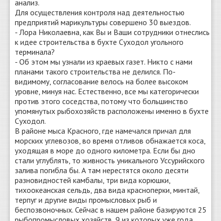
анализ.
Для осуществления контроля над деятельностью
предприятий марикультуры совершено 30 выездов.
- Лора Николаевна, как Вы и Ваши сотрудники отнеслись
к идее строительства в бухте Суходол угольного
терминала?
- Об этом мы узнали из краевых газет. Никто с нами
планами такого строительства не делился. По-
видимому, согласование велось на более высоком
уровне, минуя нас. Естественно, все мы категорически
против этого соседства, потому что большинство
упомянутых рыбохозяйств расположены именно в бухте
Суходол.
В районе мыса Красного, где намечался причал для
морских углевозов, во время отливов обнажается коса,
уходящая в море до одного километра. Если бы дно
стали углублять, то живность уникального Уссурийского
залива погибла бы. А там нерестятся около десяти
разновидностей камбалы, три вида корюшки,
тихоокеанская сельдь, два вида красноперки, минтай,
терпуг и другие виды промысловых рыб и
беспозвоночных. Сейчас в нашем районе базируются 25
рыбопромысловых хозяйств, 9 из которых уже года