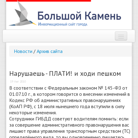
Наш город
Новости
/
Архив сайта
Афиша
Новости
Нарушаешь - ПЛАТИ! и ходи пешком
19 Авг 2010
Справочник
В соответствии с Федеральным законом № 145-ФЗ от
01.07.10 г., в котором говорится о внесении изменений в
Погода
Кодекс РФ об административных правонарушениях
(КоАП РФ), с 18 июля нынешнего года вступили в силу
О сайте
некоторые изменения.
Сотрудники ГИБДД советуют водителям помнить: если
Найти
за совершение административного правонарушения вас
лишают права управления транспортным средством (ТС)
определённого вида, то вы одновременно лишаетесь