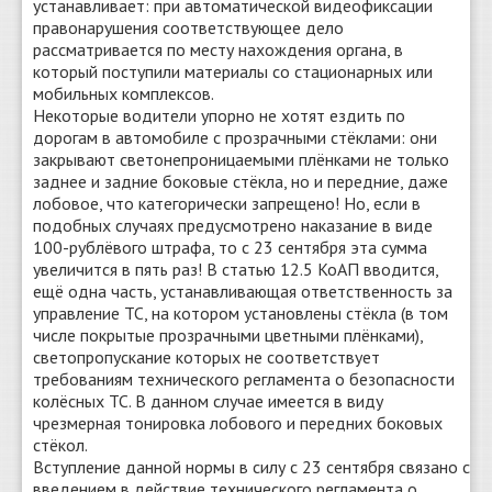
устанавливает: при автоматической видеофиксации
правонарушения соответствующее дело
рассматривается по месту нахождения органа, в
который поступили материалы со стационарных или
мобильных комплексов.
Некоторые водители упорно не хотят ездить по
дорогам в автомобиле с прозрачными стёклами: они
закрывают светонепроницаемыми плёнками не только
заднее и задние боковые стёкла, но и передние, даже
лобовое, что категорически запрещено! Но, если в
подобных случаях предусмотрено наказание в виде
100-рублёвого штрафа, то с 23 сентября эта сумма
увеличится в пять раз! В статью 12.5 КоАП вводится,
ещё одна часть, устанавливающая ответственность за
управление ТС, на котором установлены стёкла (в том
числе покрытые прозрачными цветными плёнками),
светопропускание которых не соответствует
требованиям технического регламента о безопасности
колёсных ТС. В данном случае имеется в виду
чрезмерная тонировка лобового и передних боковых
стёкол.
Вступление данной нормы в силу с 23 сентября связано с
введением в действие технического регламента о