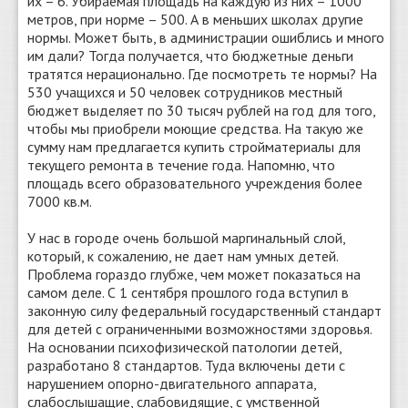
их – 6. Убираемая площадь на каждую из них – 1000
метров, при норме – 500. А в меньших школах другие
нормы. Может быть, в администрации ошиблись и много
им дали? Тогда получается, что бюджетные деньги
тратятся нерационально. Где посмотреть те нормы? На
530 учащихся и 50 человек сотрудников местный
бюджет выделяет по 30 тысяч рублей на год для того,
чтобы мы приобрели моющие средства. На такую же
сумму нам предлагается купить стройматериалы для
текущего ремонта в течение года. Напомню, что
площадь всего образовательного учреждения более
7000 кв.м.
У нас в городе очень большой маргинальный слой,
который, к сожалению, не дает нам умных детей.
Проблема гораздо глубже, чем может показаться на
самом деле. С 1 сентября прошлого года вступил в
законную силу федеральный государственный стандарт
для детей с ограниченными возможностями здоровья.
На основании психофизической патологии детей,
разработано 8 стандартов. Туда включены дети с
нарушением опорно-двигательного аппарата,
слабослышащие, слабовидящие, с умственной