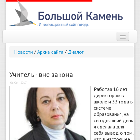
Наш город
Новости
/
Архив сайта
/
Диалог
Афиша
Новости
Учитель - вне закона
06 Сен 2017
Справочник
Работая 16 лет
директором в
Погода
школе и 33 года в
системе
О сайте
образования, на
сегодняшний день
Найти
я сделала для
себя вывод о том,
что в настоящее