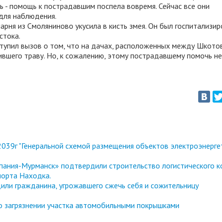
ь - помощь к пострадавшим поспела вовремя. Сейчас все они
для наблюдения.
парня из Смоляниново укусила в кисть змея. Он был госпитализир
стока.
ступил вызов о том, что на дачах, расположенных между Шкото
вшего траву. Но, к сожалению, этому пострадавшему помочь не
039г "Генеральной схемой размещения объектов электроэнерге
ания-Мурманск» подтвердили строительство логистического к
порта Находка.
или гражданина, угрожавшего сжечь себя и сожительницу
 о загрязнении участка автомобильными покрышками