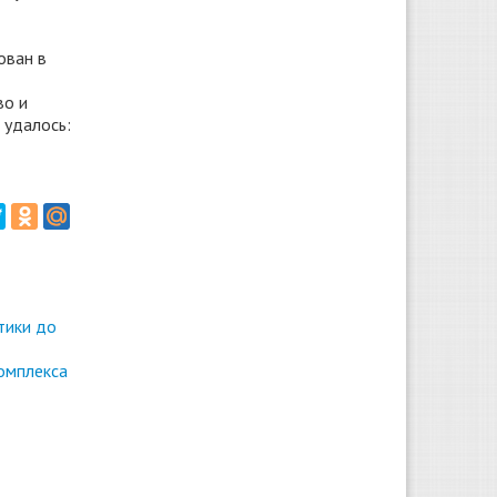
ован в
во и
 удалось:
тики до
омплекса