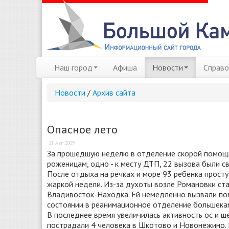
Наш город
Афиша
Новости
Справо
Новости
/
Архив сайта
Опасное лето
21 Авг 2009
За прошедшую неделю в отделение скорой помощи 
роженицам, одно - к месту ДТП, 22 вызова были с
После отдыха на речках и море 93 ребенка прост
жаркой недели. Из-за духоты возле Романовки ст
Владивосток-Находка. Ей немедленно вызвали по
состоянии в реанимационное отделение большека
В последнее время увеличилась активность ос и 
пострадали 4 человека в Шкотово и Новонежино. 