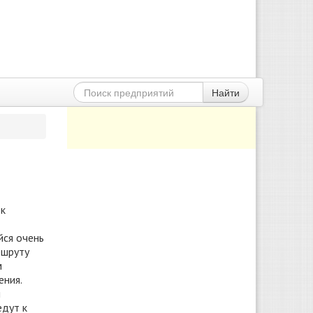
Найти
 к
йся очень
ршруту
м
ения.
м
едут к