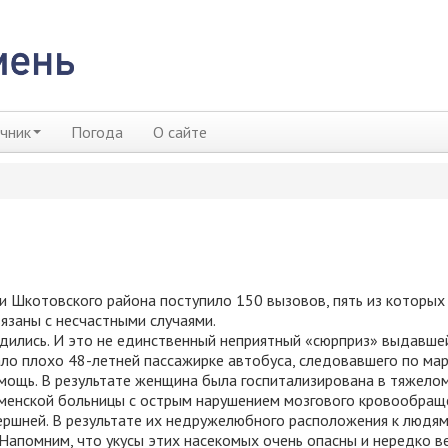
чник
Погода
О сайте
Шкотовского района поступило 150 вызовов, пять из которых
вязаны с несчастными случаями.
удились. И это не единственный неприятный «сюрприз» выдавше
ало плохо 48-летней пассажирке автобуса, следовавшего по ма
мощь. В результате женщина была госпитализирована в тяжело
менской больницы с острым нарушением мозгового кровообращ
шершней. В результате их недружелюбного расположения к людя
Напомним, что укусы этих насекомых очень опасны и нередко в