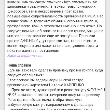
включая как народную медицину (лук, чеснок, настои
шиповника и различных лечебных трав, приморских
дикоросов), так и лекарственные препараты,
повышающие сопротивляемость организма к ОРВИ. Нас
сейчас больше тревожит обычный сезонный грипп, и,
прежде всего, нужно готовиться именно к его атаке. Но
следует помнить об опасности нового гриппа, вакцина в
массовое пользование еще не поступила. Прививки
против A/H1N1/ будут проводиться, скорее всего, в
конце текущего или даже начале следующего года, а
пока мы ждём ее поступления.
Лариса Бердянская.
Наша справка
Если вы захотели сделать прививку против гриппа, куда
следует обращаться?
Этот вопрос мы задали медицинской сестре
прививочной картотеки Наталье КАРПЕНКО.
— Прежде всего, нужно прийти в регистратуру ФГУЗ МСЧ
№ 98 и сказать о своём намерении получить прививку.
Регистратор обязан выдать обратившемуся
амбулаторную карту с направлением к фельдшеру
доврачебного приёма. Тот, в свою очередь, после