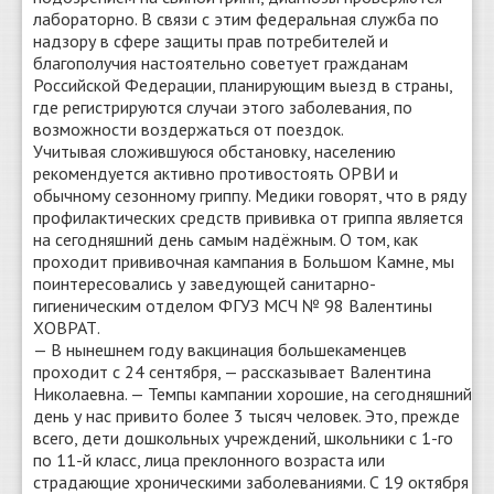
лабораторно. В связи с этим федеральная служба по
надзору в сфере защиты прав потребителей и
благополучия настоятельно советует гражданам
Российской Федерации, планирующим выезд в страны,
где регистрируются случаи этого заболевания, по
возможности воздержаться от поездок.
Учитывая сложившуюся обстановку, населению
рекомендуется активно противостоять ОРВИ и
обычному сезонному гриппу. Медики говорят, что в ряду
профилактических средств прививка от гриппа является
на сегодняшний день самым надёжным. О том, как
проходит прививочная кампания в Большом Камне, мы
поинтересовались у заведующей санитарно-
гигиеническим отделом ФГУЗ МСЧ № 98 Валентины
ХОВРАТ.
— В нынешнем году вакцинация большекаменцев
проходит с 24 сентября, — рассказывает Валентина
Николаевна. — Темпы кампании хорошие, на сегодняшний
день у нас привито более 3 тысяч человек. Это, прежде
всего, дети дошкольных учреждений, школьники с 1-го
по 11-й класс, лица преклонного возраста или
страдающие хроническими заболеваниями. С 19 октября