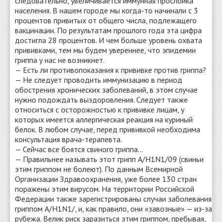
следовательно, увеличивается иммунная прослойка
населения. В нашем городе мы когда-то начинали с 3
процентов привитых от общего числа, подлежащего
вакцинации. По результатам прошлого года эта цифра
достигла 28 процентов. И чем больше уровень охвата
прививками, тем мы будем увереннее, что эпидемии
гриппа у нас не возникнет.
— Есть ли противопоказания к прививке против гриппа?
— Не следует проводить иммунизацию в период
обострения хронических заболеваний, в этом случае
нужно подождать выздоровления. Следует также
относиться с осторожностью к прививке лицам, у
которых имеется аллергическая реакция на куриный
белок. В любом случае, перед прививкой необходима
консультация врача-терапевта.
— Сейчас все боятся свиного гриппа...
— Правильнее называть этот грипп A/H1N1/09 (свиньи
этим гриппом не болеют). По данным Всемирной
Организации Здравоохранения, уже более 130 стран
поражены этим вирусом. На территории Российской
Федерации также зарегистрированы случаи заболевания
гриппом A/H1N1/, и, как правило, они «завозные» — из-за
рубежа. Велик риск заразиться этим гриппом, пребывая,