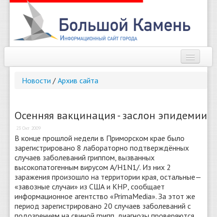
Наш город
Новости
/
Архив сайта
Афиша
Новости
Осенняя вакцинация - заслон эпидемии
23 Окт 2009
Справочник
В конце прошлой недели в Приморском крае было
зарегистрировано 8 лабораторно подтверждённых
Погода
случаев заболеваний гриппом, вызванных
высокопатогенным вирусом A/H1N1/. Из них 2
О сайте
заражения произошло на территории края, остальные—
«завозные случаи» из США и КНР, сообщает
Найти
информационное агентство «PrimaMedia». За этот же
период зарегистрировано 20 случаев заболеваний с
подозрением на свиной грипп, диагнозы проверяются