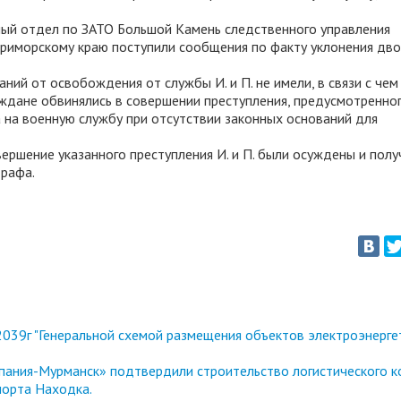
нный отдел по ЗАТО Большой Камень следственного управления
риморскому краю поступили сообщения по факту уклонения дв
ний от освобождения от службы И. и П. не имели, в связи с чем
дане обвинялись в совершении преступления, предусмотренного 
 на военную службу при отсутствии законных оснований для
ершение указанного преступления И. и П. были осуждены и полу
трафа.
039г "Генеральной схемой размещения объектов электроэнерге
ания-Мурманск» подтвердили строительство логистического к
порта Находка.