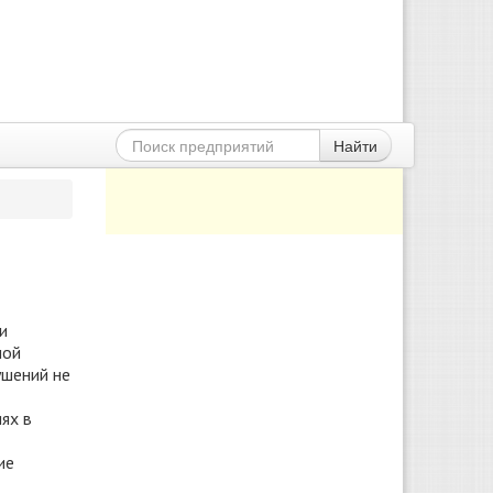
Найти
и
ной
ушений не
ях в
ие