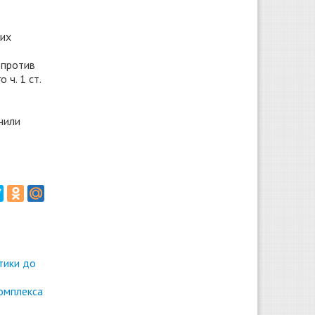
оих
 против
ч. 1 ст.
чили
тики до
омплекса