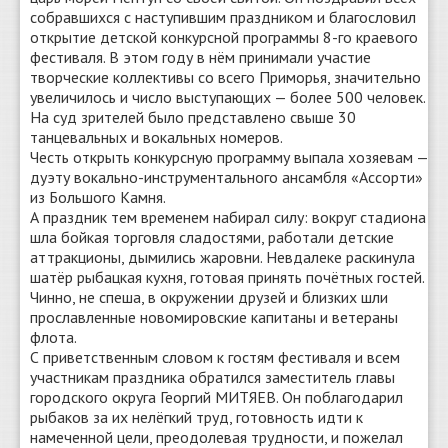
собравшихся с наступившим праздником и благословил
открытие детской конкурсной программы 8-го краевого
фестиваля. В этом году в нём принимали участие
творческие коллективы со всего Приморья, значительно
увеличилось и число выступающих — более 500 человек.
На суд зрителей было представлено свыше 30
танцевальных и вокальных номеров.
Честь открыть конкурсную программу выпала хозяевам —
дуэту вокально-инструментального ансамбля «Ассорти»
из Большого Камня.
А праздник тем временем набирал силу: вокруг стадиона
шла бойкая торговля сладостями, работали детские
аттракционы, дымились жаровни. Невдалеке раскинула
шатёр рыбацкая кухня, готовая принять почётных гостей.
Чинно, не спеша, в окружении друзей и близких шли
прославленные новомировские капитаны и ветераны
флота.
С приветственным словом к гостям фестиваля и всем
участникам праздника обратился заместитель главы
городского округа Георгий МИТЯЕВ. Он поблагодарил
рыбаков за их нелёгкий труд, готовность идти к
намеченной цели, преодолевая трудности, и пожелал