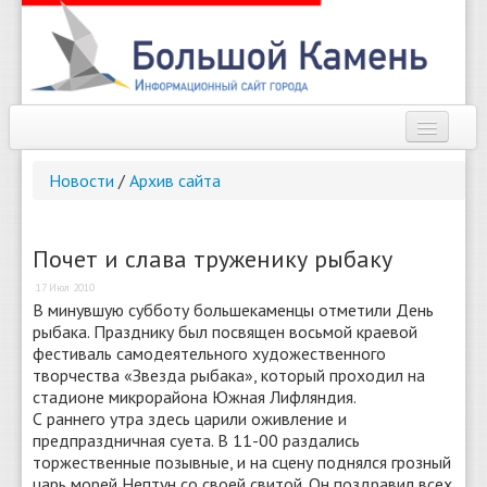
Наш город
Новости
/
Архив сайта
Афиша
Новости
Почет и слава труженику рыбаку
17 Июл 2010
Справочник
В минувшую субботу большекаменцы отметили День
рыбака. Празднику был посвящен восьмой краевой
Погода
фестиваль самодеятельного художественного
творчества «Звезда рыбака», который проходил на
О сайте
стадионе микрорайона Южная Лифляндия.
С раннего утра здесь царили оживление и
Найти
предпраздничная суета. В 11-00 раздались
торжественные позывные, и на сцену поднялся грозный
царь морей Нептун со своей свитой. Он поздравил всех