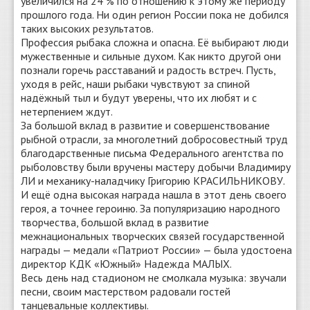
увеличился на 24 % по отношению к этому же периоду
прошлого года. Ни один регион России пока не добился
таких высоких результатов.
Профессия рыбака сложна и опасна. Её выбирают люди
мужественные и сильные духом. Как никто другой они
познали горечь расставаний и радость встреч. Пусть,
уходя в рейс, наши рыбаки чувствуют за спиной
надёжный тыл и будут уверены, что их любят и с
нетерпением ждут.
За большой вклад в развитие и совершенствование
рыбной отрасли, за многолетний добросовестный труд
благодарственные письма Федерального агентства по
рыболовству были вручены мастеру добычи Владимиру
ЛИ и механику-наладчику Григорию КРАСИЛЬНИКОВУ.
И ещё одна высокая награда нашла в этот день своего
героя, а точнее героиню. За популяризацию народного
творчества, большой вклад в развитие
межнациональных творческих связей государственной
награды — медали «Патриот России» — была удостоена
директор КДК «Южный» Надежда МАЛЫХ.
Весь день над стадионом не смолкала музыка: звучали
песни, своим мастерством радовали гостей
танцевальные коллективы.