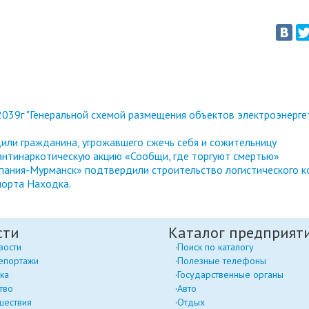
039г "Генеральной схемой размещения объектов электроэнерге
или гражданина, угрожавшего сжечь себя и сожительницу
антинаркотическую акцию «Сообщи, где торгуют смертью»
ания-Мурманск» подтвердили строительство логистического к
порта Находка.
сти
Каталог предприят
вости
Поиск по каталогу
епортажи
Полезные телефоны
ка
Государственные органы
тво
Авто
шествия
Отдых