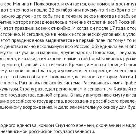
агере Минина и Пожарского, и считается, она помогла достигну
 вот с тех пор и пошло 22 октября или почему-то 4 ноября по с
 важно другое - это событие в течение веков никогда не забыв
бытие, которое праздновалось в течение столетий всей Россией
й, этот праздник возник стихийно. И когда он после 17 года ото
сторично. И сегодня, уже в новых исторических условиях, в усл
 этот праздник вновь выдвигается на первый план, потому что 
лю действительно всколыхнули всю Россию, объединили ее. В оп
дмурты, и чуваши, и марийцы, другие народы Поволжья, Приураль
кая среда, и казаки, а вдохновителями этой борьбы явились русск
Гермоген, бывший в заточении в Кремле, и монахи Троице-Серги
муты произошло благодаря усилиям всего народа, всех его слое
что это было событие эпохальное, ключевое в истории России. 
енность. Распалась приказная система. Разрушилась армия. Граб
культуры. Страну разъедал регионализм и сепаратизм. Каждый г
ого государства, единой страны. В нашу внутреннюю смуту вме
ние российского государства, воссоздание российского правлен
ационному возрождению, и дало замечательную основу для бу
родного единства, концом Смутного времени, окончанием межд
 независимой российской государственности.