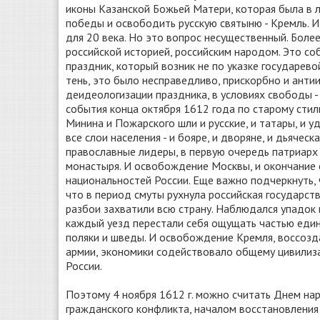
иконы Казанской Божьей Матери, которая была в л
победы и освободить русскую святыню - Кремль. И
для 20 века. Но это вопрос несущественный. Более
российской историей, российским народом. Это со
праздник, который возник не по указке государево
тень, это было несправедливо, прискорбно и антии
деидеологизации праздника, в условиях свободы -
события конца октября 1612 года по старому сти
Минина и Пожарского шли и русские, и татары, и у
все слои населения - и бояре, и дворяне, и дьячес
православные лидеры, в первую очередь патриарх 
монастыря. И освобождение Москвы, и окончание с
национальностей России. Еще важно подчеркнуть, 
что в период смуты рухнула российская государств
разбои захватили всю страну. Наблюдался упадок 
каждый уезд перестали себя ощущать частью един
поляки и шведы. И освобождение Кремля, воссозда
армии, экономики содействовало общему цивилиз
России.
Поэтому 4 ноября 1612 г. можно считать Днем на
гражданского конфликта, началом восстановления