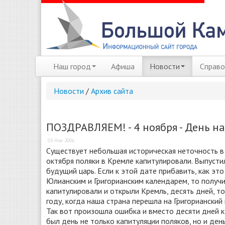
Наш город
Афиша
Новости
Справо
Новости
/
Архив сайта
ПОЗДРАВЛЯЕМ! - 4 ноября - День н
03 Ноя 2006
Существует небольшая историческая неточность в 
октября поляки в Кремле капитулировали. Выпусти
будущий царь. Если к этой дате прибавить, как эт
Юлианским и Григорианским календарем, то получит
капитулировали и открыли Кремль, десять дней, то
году, когда наша страна перешла на Григорианский 
Так вот произошла ошибка и вместо десяти дней к
был день не только капитуляции поляков, но и де