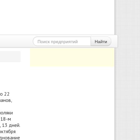
Найти
то 22
манов,
поляки
918-м
 13 дней.
октября
зднование