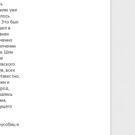
ть
тилю уже
алось
. Это был
шел в
овиях
именно
олчении
я. Шли
ие
евского
в, всех
Известно,
ежи и
ород,
шались
ия,
дущего
оусобиц и