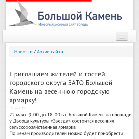
Наш город
Новости
/
Архив сайта
Афиша
Новости
Приглашаем жителей и гостей
городского округа ЗАТО Большой
Справочник
Камень на весеннюю городскую
Погода
ярмарку!
О сайте
22 Мая 2010
22 мая с 9-00 до 18-00 в г. Большой Камень на площади
у Дворца культуры «Звезда» состоится весенняя
Найти
сельскохозяйственная ярмарка.
По ценам производителей можно будет приобрести