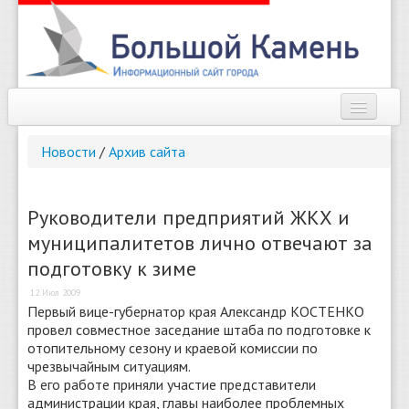
Наш город
Новости
/
Архив сайта
Афиша
Новости
Руководители предприятий ЖКХ и
муниципалитетов лично отвечают за
Справочник
подготовку к зиме
Погода
12 Июл 2009
Первый вице-губернатор края Александр КОСТЕНКО
О сайте
провел совместное заседание штаба по подготовке к
отопительному сезону и краевой комиссии по
Найти
чрезвычайным ситуациям.
В его работе приняли участие представители
администрации края, главы наиболее проблемных