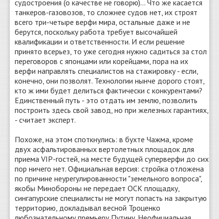
судостроения (о качестве не говорю)... Что же касается
танкеров-газовозов, то сложнее судов нет, их строят
всего три-четыре верфи мира, остальные даже и не
берутся, поскольку работа требует высочайшей
квалификации и ответственности. И если решение
принято всерьез, то уже сегодня нужно садиться за стол
переговоров с японцами или корейцами, пора на их
верфи направлять специалистов на стажировку - если,
конечно, они позволят. Технологии нынче дорого стоят,
кто ж ими будет делиться фактически с конкурентами?
Единственный путь - это отдать им землю, позволить
построить здесь свой завод, но при железных гарантиях,
- считает эксперт.
Похоже, на этом споткнулись: в бухте Чажма, кроме
двух асфальтированных вертолетных площадок для
приема VIP-гостей, на месте будущей суперверфи до сих
пор ничего нет. Официальная версия: стройка отложена
по причине неурегулированности "земельного вопроса",
якобы Минобороны не передает ОСК площадку,
сингапурские специалисты не могут попасть на закрытую
территорию, докладывал весной Троценко
любознательному премьеру Путину. Неофициальная