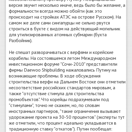
версия звучит несколько иначе, ведь было бы желание, а
формальности всегда можно обойти (как это
происходит на стройках АТЭС на острове Русском). На
самом же деле сами сингапурцы не сильно рвутся
строиться в бухте с видом на действующий могильник
для утилизированных атомных субмарин (бухта
Разбойник).
Не спешат разворачиваться с верфями и корейские
корабелы. На состоявшемся летом Международном
инвестиционном форуме "Сочи-2010" представители
фирмы Daewoo Shipbuilding нажаловались Путину на
возникающие проблемы. В ходе обсуждения
строительства верфи на Дальнем Востоке они отметили
несоответствие российских стандартов мировым, а
также "отсутствие стимула для строительства
промобъектов". Что корейцы подразумевали под
"стимулами", точно не скажем, но, по словам
иностранных партнеров, "такие ограничения вызывают
удорожание проекта на 30-50 процентов" (эксперты тут
же отметили, что процент идеально укладывается в
традиционную ставку "откатов"). Путин пообещал: