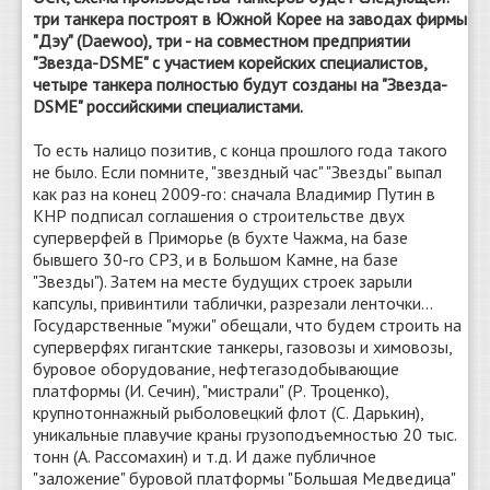
три танкера построят в Южной Корее на заводах фирмы
"Дэу" (Daewoo), три - на совместном предприятии
"Звезда-DSME" с участием корейских специалистов,
четыре танкера полностью будут созданы на "Звезда-
DSME" российскими специалистами.
То есть налицо позитив, с конца прошлого года такого
не было. Если помните, "звездный час" "Звезды" выпал
как раз на конец 2009-го: сначала Владимир Путин в
КНР подписал соглашения о строительстве двух
суперверфей в Приморье (в бухте Чажма, на базе
бывшего 30-го СРЗ, и в Большом Камне, на базе
"Звезды"). Затем на месте будущих строек зарыли
капсулы, привинтили таблички, разрезали ленточки...
Государственные "мужи" обещали, что будем строить на
суперверфях гигантские танкеры, газовозы и химовозы,
буровое оборудование, нефтегазодобывающие
платформы (И. Сечин), "мистрали" (Р. Троценко),
крупнотоннажный рыболовецкий флот (С. Дарькин),
уникальные плавучие краны грузоподъемностью 20 тыс.
тонн (А. Рассомахин) и т.д. И даже публичное
"заложение" буровой платформы "Большая Медведица"