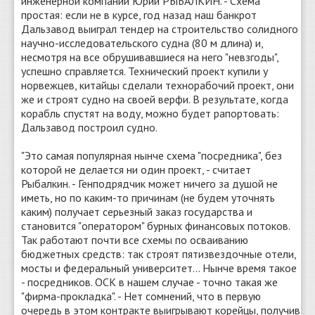
инженерной компании Юрий РЫБАЛКИН. - Схема
простая: если не в курсе, год назад наш банкрот
Дальзавод выиграл тендер на строительство солидного
научно-исследовательского судна (80 м длина) и,
несмотря на все обрушивавшиеся на него "невзгоды",
успешно справляется. Технический проект купили у
норвежцев, китайцы сделали технорабочий проект, они
же и строят судно на своей верфи. В результате, когда
корабль спустят на воду, можно будет рапортовать:
Дальзавод построил судно.
"Это самая популярная нынче схема "посредника", без
которой не делается ни один проект, - считает
Рыбалкин. - Генподрядчик может ничего за душой не
иметь, но по каким-то причинам (не будем уточнять
каким) получает серьезный заказ государства и
становится "оператором" бурных финансовых потоков.
Так работают почти все схемы по осваиванию
бюджетных средств: так строят пятизвездочные отели,
мосты и федеральный университет... Нынче время такое
- посредников. ОСК в нашем случае - точно такая же
"фирма-прокладка". - Нет сомнений, что в первую
очередь в этом контракте выигрывают корейцы, получив