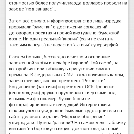
стоимостью более полумиллиарда долларов провели на
заводе "под занавес"...
Затем всё стихло, информпространство лишь изредка
прорывали "заметки" о достижении соглашений,
договорах, проектах и прочей виртуально-бумажной
возне. Ни один реальный "кирпич" (если не считать
таковым капсулы) не нарастил "активы" суперверфей.
Скажем больше, бесследно исчезло и основание
заложенной якобы в декабре буровой. Той самой, на
которой винтили табличку в присутствии самого
премьера. В федеральных СМИ тогда появились кадры,
запечатлевшие, как экс-президент "Роснефти"
Богданчиков (заказчик) и президент ОСК Троценко
(генподрядчик) дружно орудовали отвертками под
вспышками фотокамер. Лучше б они не
фотографировались: всеведущий Интернет живо
откликнулся на увиденное. Бывалые судостроители на
сайте делового издания "Морское обозрение"
утверждали: Путина "развели"! На самом деле табличку
винтили "на бортовую секцию док-понтона, который