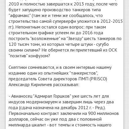
2010 и полностью завершатся к 2013 году, после чего
будет запущено производство танкеров типа
"афрамакс" (там же и теми же сообщалось, что
строительство самой суперверфи уложится в 2012-2015
гг.). Непонятным остался один вопрос: при таком
строительном графике успеем ли до 2016 года
построить "возложенные" на "Звезду" шесть танкеров по
120 тысяч тонн, из которых четыре штуки - сугубо
своими силами? Не обернется ли прилетевший из ОСК
"позитив" конфузом?
Скептики сомневаются, и в своем интервью нашему
изданию один из опытнейших "танкеристов",
председатель Совета директоров ПМП (PRISCO)
Александр Кириличев рассказывал:
- Авианосец "Адмирал Горшков" уже шесть лет для
индусов модернизируем и завершим лишь через два
года (сдача назначена на декабрь 2012 г. - Ред.).
Первоначально контракт заключили на 900 миллионов
долларов, сейчас он уже под два с половиной
миллиарда шкалит - вот темпы и стоимость нашего