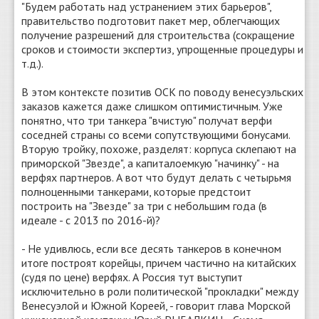
"Будем работать над устранением этих барьеров",
правительство подготовит пакет мер, облегчающих
получение разрешений для строительства (сокращение
сроков и стоимости экспертиз, упрощенные процедуры и
т.д.).
В этом контексте позитив ОСК по поводу венесуэльских
заказов кажется даже слишком оптимистичным. Уже
понятно, что три танкера "вчистую" получат верфи
соседней страны со всеми сопутствующими бонусами.
Вторую тройку, похоже, разделят: корпуса склепают на
приморской "Звезде", а капиталоемкую "начинку" - на
верфях партнеров. А вот что будут делать с четырьмя
полноценными танкерами, которые предстоит
построить на "Звезде" за три с небольшим года (в
идеале - с 2013 по 2016-й)?
- Не удивлюсь, если все десять танкеров в конечном
итоге построят корейцы, причем частично на китайских
(судя по цене) верфях. А Россия тут выступит
исключительно в роли политической "прокладки" между
Венесуэлой и Южной Кореей, - говорит глава Морской