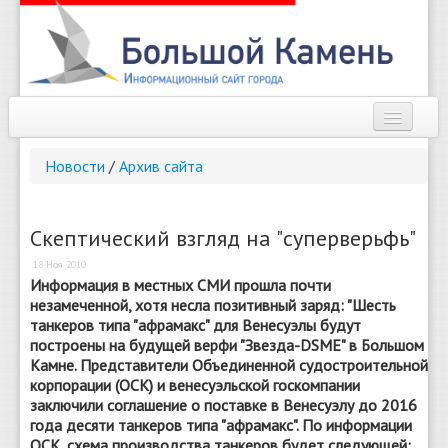
Наш город
Новости
/
Архив сайта
Афиша
Новости
Скептический взгляд на "суперверьфь"
18 Ноя 2010
Справочник
Информация в местных СМИ прошла почти
незамеченной, хотя несла позитивный заряд: "Шесть
Погода
танкеров типа "афрамакс" для Венесуэлы будут
построены на будущей верфи "Звезда-DSME" в Большом
О сайте
Камне. Представители Объединенной судостроительной
корпорации (ОСК) и венесуэльской госкомпании
Найти
заключили соглашение о поставке в Венесуэлу до 2016
года десяти танкеров типа "афрамакс". По информации
ОСК, схема производства танкеров будет следующей: