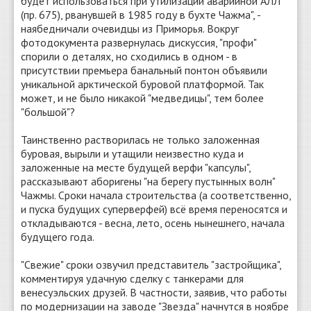
будет использоваться при утилизации аварийной АЛЛ
(пр. 675), рванувшей в 1985 году в бухте Чажма", -
наябедничали очевидцы из Приморья. Вокруг
фотодокумента развернулась дискуссия, "профи"
спорили о деталях, но сходились в одном - в
присутствии премьера банальный понтон объявили
уникальной арктической буровой платформой. Так
может, и не было никакой "медведицы", тем более
"большой"?
Таинственно растворилась не только заложенная
буровая, вырыли и утащили неизвестно куда и
заложенные на месте будущей верфи "капсулы",
рассказывают аборигены "на берегу пустынных волн"
Чажмы. Сроки начала строительства (а соответственно,
и пуска будущих суперверфей) всё время переносятся и
откладываются - весна, лето, осень нынешнего, начала
будущего года.
"Свежие" сроки озвучил представитель "застройщика",
комментируя удачную сделку с танкерами для
венесуэльских друзей. В частности, заявив, что работы
по модернизации на заводе "Звезда" начнутся в ноябре